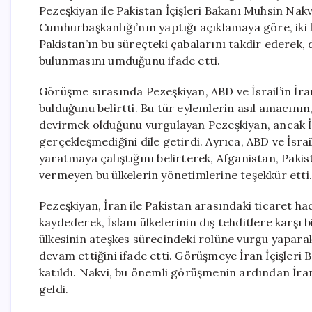
Pezeşkiyan ile Pakistan İçişleri Bakanı Muhsin Nakv
Cumhurbaşkanlığı’nın yaptığı açıklamaya göre, iki l
Pakistan’ın bu süreçteki çabalarını takdir ederek, 
bulunmasını umduğunu ifade etti.
Görüşme sırasında Pezeşkiyan, ABD ve İsrail’in İran’
bulduğunu belirtti. Bu tür eylemlerin asıl amacının
devirmek olduğunu vurgulayan Pezeşkiyan, ancak İr
gerçekleşmediğini dile getirdi. Ayrıca, ABD ve İsrail
yaratmaya çalıştığını belirterek, Afganistan, Pakis
vermeyen bu ülkelerin yönetimlerine teşekkür etti.
Pezeşkiyan, İran ile Pakistan arasındaki ticaret ha
kaydederek, İslam ülkelerinin dış tehditlere karşı 
ülkesinin ateşkes sürecindeki rolüne vurgu yaparak,
devam ettiğini ifade etti. Görüşmeye İran İçişleri
katıldı. Nakvi, bu önemli görüşmenin ardından İra
geldi.