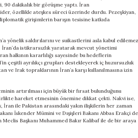
Önemli
i, 90 dakikalık bir görüşme yaptı. İran
Zirve
ider, özellikle ateşkes süreci üzerinde durdu. Pezeşkiyan,
için
diplomatik girişimlerin barışın tesisine katkıda
a yönelik saldırılarını ve suikastlerini asla kabul edileme
, İran’da istikrarsızlık yaratarak mevcut yönetimi
an halkının kararlılığı sayesinde bu hedeflerin
’in çeşitli ayrılıkçı grupları destekleyerek iç huzursuzluk
tan ve Irak topraklarının İran’a karşı kullanılmasına izin
cminin artırılması için büyük bir fırsat bulunduğunu
birlikte hareket etmesinin önemine dikkat çekti. Nakvi ise,
 İran ile Pakistan arasındaki yakın ilişkilerin her zaman
 Bakanı İskender Mümini ve Dışişleri Bakanı Abbas Erakçi de
n Meclis Başkanı Muhammed Bakır Kalibaf ile de bir araya