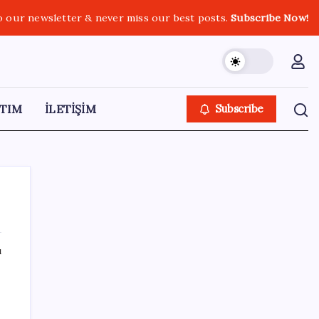
o our newsletter & never miss our best posts.
Subscribe Now!
TIM
İLETİŞİM
Subscribe
ı
SON YAZILAR
Son dakika… Menderes Belediye Başkanı
İlkay Çiçek ‘kesin ihraç’ talebiyle tedbirli