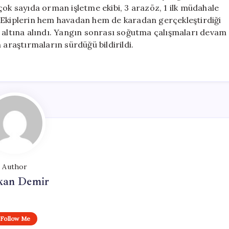
Alındı
çok sayıda orman işletme ekibi, 3 arazöz, 1 ilk müdahale
için
di. Ekiplerin hem havadan hem de karadan gerçekleştirdiği
l altına alındı. Yangın sonrası soğutma çalışmaları devam
 araştırmaların sürdüğü bildirildi.
Author
kan Demir
Follow Me