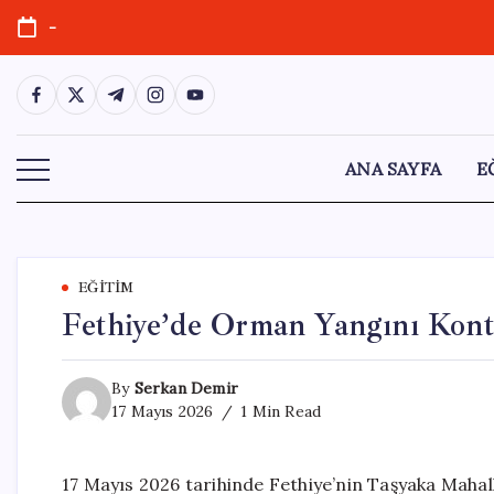
Skip
-
to
content
https://www.facebook.com/
https://twitter.com/
https://t.me/
https://www.instagram.com/
https://youtube.com/
ANA SAYFA
E
EĞITIM
Fethiye’de Orman Yangını Kontr
By
Serkan Demir
17 Mayıs 2026
1 Min Read
17 Mayıs 2026 tarihinde Fethiye’nin Taşyaka Mahall