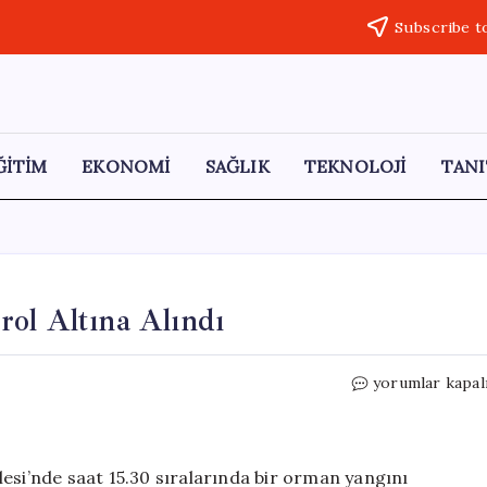
Subscribe t
ĞİTİM
EKONOMİ
SAĞLIK
TEKNOLOJİ
TANI
ol Altına Alındı
Fethiye’de
yorumlar kapal
Orman
Yangını
Kontrol
Altına
esi’nde saat 15.30 sıralarında bir orman yangını