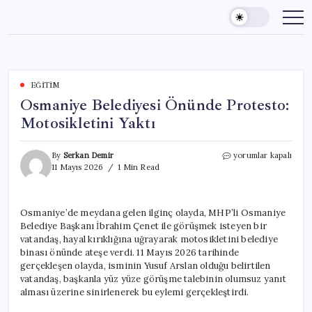
Skip
to
content
EĞITIM
Osmaniye Belediyesi Önünde Protesto:
Motosikletini Yaktı
Osmaniye
By
Serkan Demir
yorumlar kapalı
Belediyesi
11 Mayıs 2026
1 Min Read
Önünde
Protesto:
Motosikletini
Osmaniye’de meydana gelen ilginç olayda, MHP’li Osmaniye
Yaktı
Belediye Başkanı İbrahim Çenet ile görüşmek isteyen bir
için
vatandaş, hayal kırıklığına uğrayarak motosikletini belediye
binası önünde ateşe verdi. 11 Mayıs 2026 tarihinde
gerçekleşen olayda, isminin Yusuf Arslan olduğu belirtilen
vatandaş, başkanla yüz yüze görüşme talebinin olumsuz yanıt
alması üzerine sinirlenerek bu eylemi gerçekleştirdi.