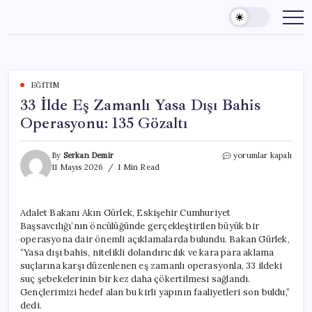
Skip
to
content
EĞITIM
33 İlde Eş Zamanlı Yasa Dışı Bahis
Operasyonu: 135 Gözaltı
33
By
Serkan Demir
yorumlar kapalı
İlde
11 Mayıs 2026
1 Min Read
Eş
Zamanlı
Yasa
Adalet Bakanı Akın Gürlek, Eskişehir Cumhuriyet
Dışı
Başsavcılığı’nın öncülüğünde gerçekleştirilen büyük bir
Bahis
Operasyonu:
operasyona dair önemli açıklamalarda bulundu. Bakan Gürlek,
135
“Yasa dışı bahis, nitelikli dolandırıcılık ve kara para aklama
Gözaltı
suçlarına karşı düzenlenen eş zamanlı operasyonla, 33 ildeki
için
suç şebekelerinin bir kez daha çökertilmesi sağlandı.
Gençlerimizi hedef alan bu kirli yapının faaliyetleri son buldu,”
dedi.