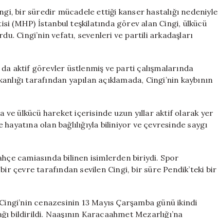
İsimlerinden
ngi, bir süredir mücadele ettiği kanser hastalığı nedeniyle
İbrahim
tisi (MHP) İstanbul teşkilatında görev alan Cingi, ülkücü
Cingi
du. Cingi’nin vefatı, sevenleri ve partili arkadaşları
Hayatını
Kaybetti
için
da aktif görevler üstlenmiş ve parti çalışmalarında
anlığı tarafından yapılan açıklamada, Cingi’nin kaybının
a ve ülkücü hareket içerisinde uzun yıllar aktif olarak yer
le hayatına olan bağlılığıyla biliniyor ve çevresinde saygı
ahçe camiasında bilinen isimlerden biriydi. Spor
bir çevre tarafından sevilen Cingi, bir süre Pendik’teki bir
 Cingi’nin cenazesinin 13 Mayıs Çarşamba günü ikindi
ğı bildirildi. Naaşının Karacaahmet Mezarlığı’na