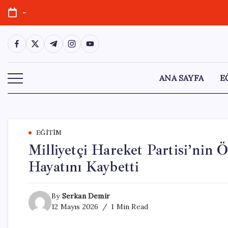
Skip
-
to
content
https://www.facebook.com/
https://twitter.com/
https://t.me/
https://www.instagram.com/
https://youtube.com/
ANA SAYFA
E
EĞITIM
Milliyetçi Hareket Partisi’nin
Hayatını Kaybetti
By
Serkan Demir
12 Mayıs 2026
1 Min Read