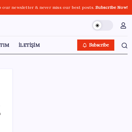
o our newsletter & never miss our best posts.
Subscribe Now!
TIM
İLETİŞİM
Subscribe
SON YAZILAR
ı
İYİ Parti’den ‘çerçeve yasa’ hamlesi:
Komisyon’dan canlı yayın açtı