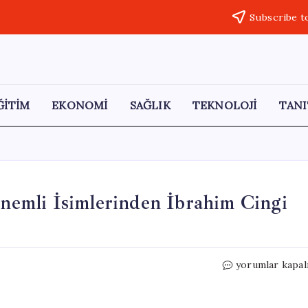
Subscribe t
ĞİTİM
EKONOMİ
SAĞLIK
TEKNOLOJİ
TANI
 Önemli İsimlerinden İbrahim Cingi
Milliyetçi
yorumlar kapal
Hareket
Partisi’nin
Önemli