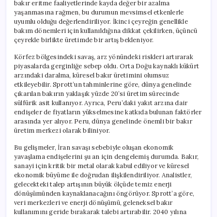
bakır eritme faaliyetlerinde kayda değer bir azalma
yaşanmasına rağmen, bu durumun mevsimsel etkenlerle
uyumlu olduğu değerlendiriliyor. İkinci çeyreğin genellikle
bakım dönemleri için kullanıldığına dikkat çekilirken, üçüncü
çeyrekle birlikte üretimde bir artış bekleniyor.
Körfez bölgesindeki savaş, arz yönündeki riskleri artırarak
piyasalarda gerginliğe sebep oldu. Orta Doğu kaynaklı kükürt
arzındaki daralma, küresel bakır üretimini olumsuz
etkileyebilir. Sprott’un tahminlerine göre, dünya genelinde
çıkarılan bakırın yaklaşık yüzde 20’si üretim sürecinde
sülfürik asit kullanıyor. Ayrıca, Peru’daki yakıt arzına dair
endişeler de fiyatların yükselmesine katkıda bulunan faktörler
arasında yer alıyor. Peru, dünya genelinde önemli bir bakır
üretim merkezi olarak biliniyor.
Bu gelişmeler, İran savaşı sebebiyle oluşan ekonomik
yavaşlama endişelerini şu an için dengelemiş durumda. Bakır,
sanayi için kritik bir metal olarak kabul ediliyor ve küresel
ekonomik büyüme ile doğrudan ilişkilendiriliyor. Analistler,
gelecekteki talep artışının büyük ölçüde temiz enerji
dönüşümünden kaynaklanacağını öngörüyor. Sprott’a göre,
veri merkezleri ve enerji dönüşümü, geleneksel bakır
kullanımını geride bırakarak talebi artırabilir. 2040 yılına