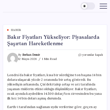
Skip
to
content
HABER
Bakır Fiyatları Yükseliyor: Piyasalarda
Şaşırtan Hareketlenme
Bakır
By
Serkan Demir
yorumlar kapalı
Fiyatları
12 Mayıs 2026
1 Min Read
Yükseliyor:
Piyasalarda
Şaşırtan
Londra’da bakır fiyatları, kısa bir süreliğine ton başına 14 bin
Hareketlenme
dolara ulaşarak yüzde 2 oranında bir artış gösterdi. Bu
için
yükselişin arkasında, Çin’deki talep artışı ve arz tarafında
yaşanan risklerin etkisi olduğu düşünülüyor. Bakır fiyatları,
ocak ayında kaydedilen 14.500 dolar/ton zirvesinden bu yana
ilk kez 14 bin doları aşmış durumda.
Earth-i tarafından sağlanan uydu verilerine göre, geçen ay