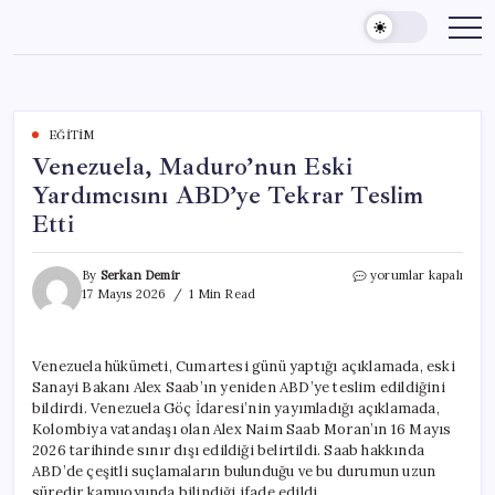
Skip
to
content
EĞITIM
Venezuela, Maduro’nun Eski
Yardımcısını ABD’ye Tekrar Teslim
Etti
Venezuela,
By
Serkan Demir
yorumlar kapalı
Maduro’nun
17 Mayıs 2026
1 Min Read
Eski
Yardımcısını
ABD’ye
Venezuela hükümeti, Cumartesi günü yaptığı açıklamada, eski
Tekrar
Sanayi Bakanı Alex Saab’ın yeniden ABD’ye teslim edildiğini
Teslim
Etti
bildirdi. Venezuela Göç İdaresi’nin yayımladığı açıklamada,
için
Kolombiya vatandaşı olan Alex Naim Saab Moran’ın 16 Mayıs
2026 tarihinde sınır dışı edildiği belirtildi. Saab hakkında
ABD’de çeşitli suçlamaların bulunduğu ve bu durumun uzun
süredir kamuoyunda bilindiği ifade edildi.