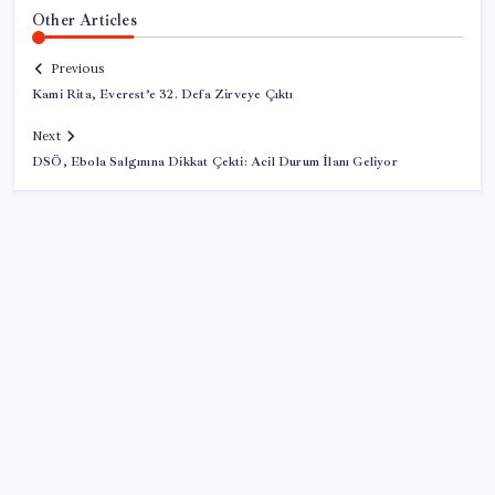
Other Articles
Previous
Kami Rita, Everest’e 32. Defa Zirveye Çıktı
Next
DSÖ, Ebola Salgınına Dikkat Çekti: Acil Durum İlanı Geliyor
SON YAZILAR
Ehliyetinde bu kod olanlara büyük ceza kesilecek
Xiaomi HyperOS 4 Beta Süreci İçin Tarihler