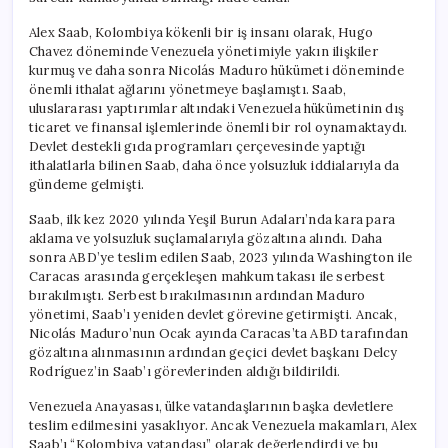
Alex Saab, Kolombiya kökenli bir iş insanı olarak, Hugo
Chavez döneminde Venezuela yönetimiyle yakın ilişkiler
kurmuş ve daha sonra Nicolás Maduro hükümeti döneminde
önemli ithalat ağlarını yönetmeye başlamıştı. Saab,
uluslararası yaptırımlar altındaki Venezuela hükümetinin dış
ticaret ve finansal işlemlerinde önemli bir rol oynamaktaydı.
Devlet destekli gıda programları çerçevesinde yaptığı
ithalatlarla bilinen Saab, daha önce yolsuzluk iddialarıyla da
gündeme gelmişti.
Saab, ilk kez 2020 yılında Yeşil Burun Adaları’nda kara para
aklama ve yolsuzluk suçlamalarıyla gözaltına alındı. Daha
sonra ABD’ye teslim edilen Saab, 2023 yılında Washington ile
Caracas arasında gerçekleşen mahkum takası ile serbest
bırakılmıştı. Serbest bırakılmasının ardından Maduro
yönetimi, Saab’ı yeniden devlet görevine getirmişti. Ancak,
Nicolás Maduro’nun Ocak ayında Caracas’ta ABD tarafından
gözaltına alınmasının ardından geçici devlet başkanı Delcy
Rodríguez’in Saab’ı görevlerinden aldığı bildirildi.
Venezuela Anayasası, ülke vatandaşlarının başka devletlere
teslim edilmesini yasaklıyor. Ancak Venezuela makamları, Alex
Saab’ı “Kolombiya vatandaşı” olarak değerlendirdi ve bu