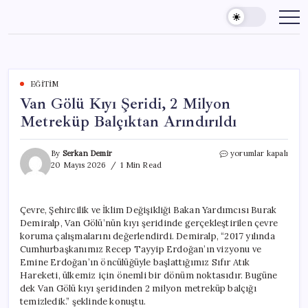
Skip
to
content
EĞITIM
Van Gölü Kıyı Şeridi, 2 Milyon
Metreküp Balçıktan Arındırıldı
Van
By
Serkan Demir
yorumlar kapalı
Gölü
20 Mayıs 2026
1 Min Read
Kıyı
Şeridi,
2
Çevre, Şehircilik ve İklim Değişikliği Bakan Yardımcısı Burak
Milyon
Demiralp, Van Gölü’nün kıyı şeridinde gerçekleştirilen çevre
Metreküp
Balçıktan
koruma çalışmalarını değerlendirdi. Demiralp, “2017 yılında
Arındırıldı
Cumhurbaşkanımız Recep Tayyip Erdoğan’ın vizyonu ve
için
Emine Erdoğan’ın öncülüğüyle başlattığımız Sıfır Atık
Hareketi, ülkemiz için önemli bir dönüm noktasıdır. Bugüne
dek Van Gölü kıyı şeridinden 2 milyon metreküp balçığı
temizledik.” şeklinde konuştu.