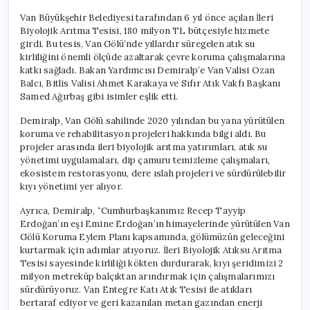
Van Büyükşehir Belediyesi tarafından 6 yıl önce açılan İleri
Biyolojik Arıtma Tesisi, 180 milyon TL bütçesiyle hizmete
girdi. Bu tesis, Van Gölü’nde yıllardır süregelen atık su
kirliliğini önemli ölçüde azaltarak çevre koruma çalışmalarına
katkı sağladı. Bakan Yardımcısı Demiralp’e Van Valisi Ozan
Balcı, Bitlis Valisi Ahmet Karakaya ve Sıfır Atık Vakfı Başkanı
Samed Ağırbaş gibi isimler eşlik etti.
Demiralp, Van Gölü sahilinde 2020 yılından bu yana yürütülen
koruma ve rehabilitasyon projeleri hakkında bilgi aldı. Bu
projeler arasında ileri biyolojik arıtma yatırımları, atık su
yönetimi uygulamaları, dip çamuru temizleme çalışmaları,
ekosistem restorasyonu, dere ıslah projeleri ve sürdürülebilir
kıyı yönetimi yer alıyor.
Ayrıca, Demiralp, “Cumhurbaşkanımız Recep Tayyip
Erdoğan’ın eşi Emine Erdoğan’ın himayelerinde yürütülen Van
Gölü Koruma Eylem Planı kapsamında, gölümüzün geleceğini
kurtarmak için adımlar atıyoruz. İleri Biyolojik Atıksu Arıtma
Tesisi sayesinde kirliliği kökten durdurarak, kıyı şeridimizi 2
milyon metreküp balçıktan arındırmak için çalışmalarımızı
sürdürüyoruz. Van Entegre Katı Atık Tesisi ile atıkları
bertaraf ediyor ve geri kazanılan metan gazından enerji