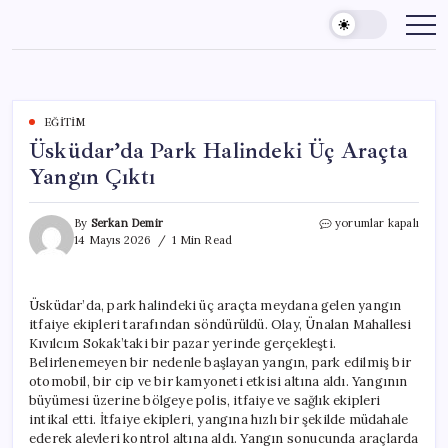
Skip
to
content
EĞITIM
Üsküdar’da Park Halindeki Üç Araçta
Yangın Çıktı
Üsküdar’da
By
Serkan Demir
yorumlar kapalı
Park
14 Mayıs 2026
1 Min Read
Halindeki
Üç
Araçta
Üsküdar’da, park halindeki üç araçta meydana gelen yangın
Yangın
itfaiye ekipleri tarafından söndürüldü. Olay, Ünalan Mahallesi
Çıktı
için
Kıvılcım Sokak’taki bir pazar yerinde gerçekleşti.
Belirlenemeyen bir nedenle başlayan yangın, park edilmiş bir
otomobil, bir cip ve bir kamyoneti etkisi altına aldı. Yangının
büyümesi üzerine bölgeye polis, itfaiye ve sağlık ekipleri
intikal etti. İtfaiye ekipleri, yangına hızlı bir şekilde müdahale
ederek alevleri kontrol altına aldı. Yangın sonucunda araçlarda