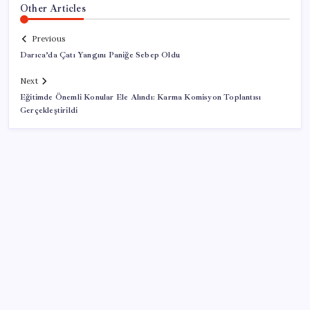
Other Articles
Previous
Darıca’da Çatı Yangını Paniğe Sebep Oldu
Next
Eğitimde Önemli Konular Ele Alındı: Karma Komisyon Toplantısı
Gerçekleştirildi
SON YAZILAR
KOBİ’ler için akıllı üretim üssü