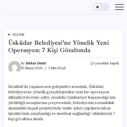
Skip
to
content
EĞITIM
Üsküdar Belediyesi’ne Yönelik Yeni
Operasyon: 7 Kişi Gözaltında
Üsküdar
By
Serkan Demir
yorumlar kapalı
Belediyesi’ne
15 Mayıs 2026
1 Min Read
Yönelik
Yeni
Operasyon:
İstanbul’da yaşanan son gelişmeler arasında, Üsküdar
7
Belediyesi’ne yönelik gerçekleştirilen yeni bir operasyon
Kişi
Gözaltında
dikkatleri üzerine çekti. Anadolu Cumhuriyet Başsavcılığı’nın
için
yürüttüğü soruşturma çerçevesinde, belediyenin sorumluluk
alanındaki inşaat projelerinde ‘usule aykırı yapıların iskan
işlemlerinin onaylandığı ve menfaat sağlandığı’ iddialarıyla 7
kişi gözaltına alındı.