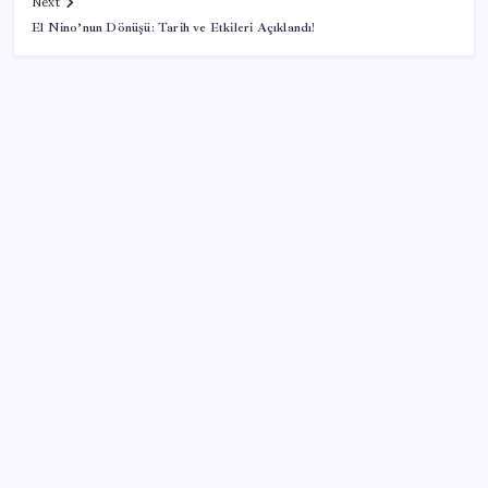
Next
El Nino’nun Dönüşü: Tarih ve Etkileri Açıklandı!
SON YAZILAR
İYİ Parti’den ‘çerçeve yasa’ hamlesi: Komisyon’dan
canlı yayın açtı
Redmi 17 ve 17 5G 7.500 mAh Batarya ile Tanıtıldı
Son dakika… Menderes Belediye Başkanı İlkay Çiçek
‘kesin ihraç’ talebiyle tedbirli olarak disipline sevk
edildi