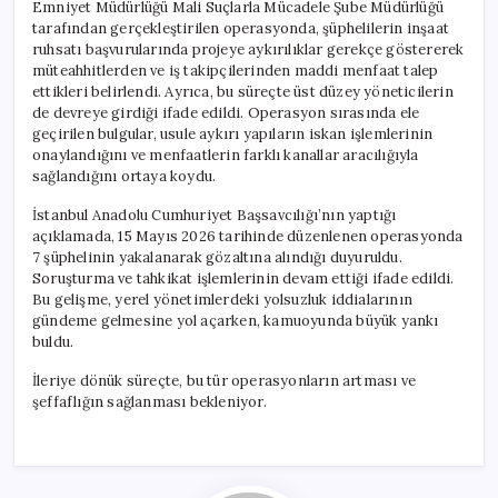
Emniyet Müdürlüğü Mali Suçlarla Mücadele Şube Müdürlüğü
tarafından gerçekleştirilen operasyonda, şüphelilerin inşaat
ruhsatı başvurularında projeye aykırılıklar gerekçe göstererek
müteahhitlerden ve iş takipçilerinden maddi menfaat talep
ettikleri belirlendi. Ayrıca, bu süreçte üst düzey yöneticilerin
de devreye girdiği ifade edildi. Operasyon sırasında ele
geçirilen bulgular, usule aykırı yapıların iskan işlemlerinin
onaylandığını ve menfaatlerin farklı kanallar aracılığıyla
sağlandığını ortaya koydu.
İstanbul Anadolu Cumhuriyet Başsavcılığı’nın yaptığı
açıklamada, 15 Mayıs 2026 tarihinde düzenlenen operasyonda
7 şüphelinin yakalanarak gözaltına alındığı duyuruldu.
Soruşturma ve tahkikat işlemlerinin devam ettiği ifade edildi.
Bu gelişme, yerel yönetimlerdeki yolsuzluk iddialarının
gündeme gelmesine yol açarken, kamuoyunda büyük yankı
buldu.
İleriye dönük süreçte, bu tür operasyonların artması ve
şeffaflığın sağlanması bekleniyor.