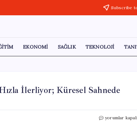
Subscribe t
ĞİTİM
EKONOMİ
SAĞLIK
TEKNOLOJİ
TANI
Hızla İlerliyor; Küresel Sahnede
Türkiye
yorumlar kapal
Uzay
Araştırmaların
Hızla