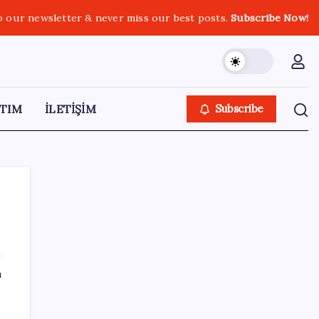
o our newsletter & never miss our best posts.
Subscribe Now!
TIM
İLETİŞİM
Subscribe
SON YAZILAR
ı
KOBİ’ler için akıllı üretim üssü
da