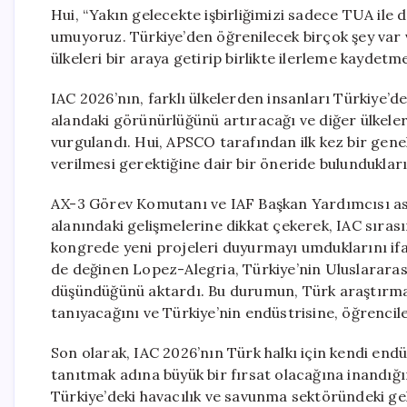
Hui, “Yakın gelecekte işbirliğimizi sadece TUA ile d
umuyoruz. Türkiye’den öğrenilecek birçok şey var v
ülkeleri bir araya getirip birlikte ilerleme kaydetme
IAC 2026’nın, farklı ülkelerden insanları Türkiye’d
alandaki görünürlüğünü artıracağı ve diğer ülkele
vurgulandı. Hui, APSCO tarafından ilk kez bir gen
verilmesi gerektiğine dair bir öneride bulundukların
AX-3 Görev Komutanı ve IAF Başkan Yardımcısı as
alanındaki gelişmelerine dikkat çekerek, IAC sıras
kongrede yeni projeleri duyurmayı umduklarını ifad
de değinen Lopez-Alegria, Türkiye’nin Uluslararası
düşündüğünü aktardı. Bu durumun, Türk araştırm
tanıyacağını ve Türkiye’nin endüstrisine, öğrencile
Son olarak, IAC 2026’nın Türk halkı için kendi endü
tanıtmak adına büyük bir fırsat olacağına inandığ
Türkiye’deki havacılık ve savunma sektöründeki ge