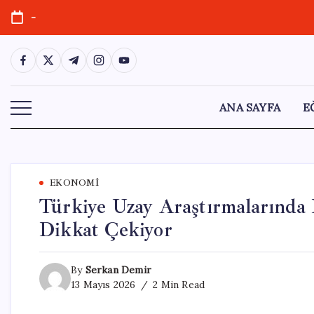
Skip
-
to
content
https://www.facebook.com/
https://twitter.com/
https://t.me/
https://www.instagram.com/
https://youtube.com/
ANA SAYFA
E
EKONOMI
Türkiye Uzay Araştırmalarında 
Dikkat Çekiyor
By
Serkan Demir
13 Mayıs 2026
2 Min Read