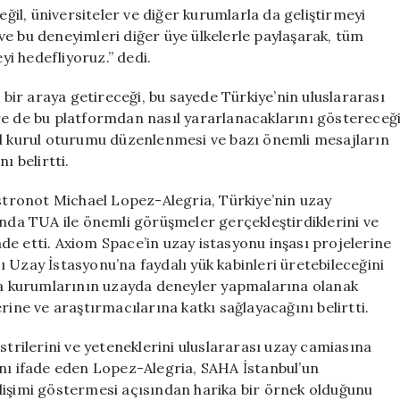
eğil, üniversiteler ve diğer kurumlarla da geliştirmeyi
e bu deneyimleri diğer üye ülkelerle paylaşarak, tüm
yi hedefliyoruz.” dedi.
e bir araya getireceği, bu sayede Türkiye’nin uluslararası
re de bu platformdan nasıl yararlanacaklarını göstereceğ
el kurul oturumu düzenlenmesi ve bazı önemli mesajların
ı belirtti.
tronot Michael Lopez-Alegria, Türkiye’nin uzay
ında TUA ile önemli görüşmeler gerçekleştirdiklerini ve
e etti. Axiom Space’in uzay istasyonu inşası projelerine
 Uzay İstasyonu’na faydalı yük kabinleri üretebileceğini
a kurumlarının uzayda deneyler yapmalarına olanak
rine ve araştırmacılarına katkı sağlayacağını belirtti.
strilerini ve yeteneklerini uluslararası uzay camiasına
ını ifade eden Lopez-Alegria, SAHA İstanbul’un
lişimi göstermesi açısından harika bir örnek olduğunu