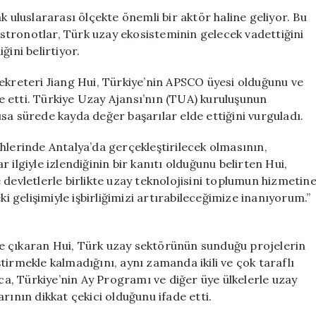
İlerliyor;
k uluslararası ölçekte önemli bir aktör haline geliyor. Bu
Küresel
tronotlar, Türk uzay ekosisteminin gelecek vadettiğini
Sahnede
ğini belirtiyor.
Dikkat
Çekiyor
ekreteri Jiang Hui, Türkiye’nin APSCO üyesi olduğunu ve
için
ade etti. Türkiye Uzay Ajansı’nın (TUA) kuruluşunun
sa sürede kayda değer başarılar elde ettiğini vurguladı.
hlerinde Antalya’da gerçekleştirilecek olmasının,
 ilgiyle izlendiğinin bir kanıtı olduğunu belirten Hui,
 devletlerle birlikte uzay teknolojisini toplumun hizmetin
ki gelişimiyle işbirliğimizi artırabileceğimize inanıyorum.”
e çıkaran Hui, Türk uzay sektörünün sunduğu projelerin
tirmekle kalmadığını, aynı zamanda ikili ve çok taraflı
ıca, Türkiye’nin Ay Programı ve diğer üye ülkelerle uzay
rının dikkat çekici olduğunu ifade etti.