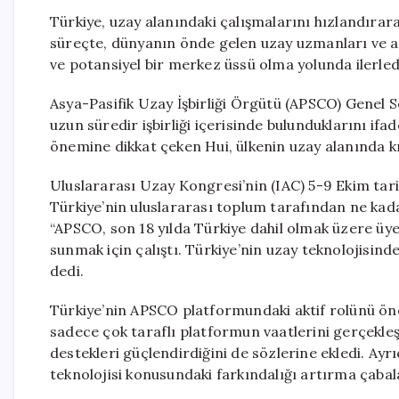
Türkiye, uzay alanındaki çalışmalarını hızlandırara
süreçte, dünyanın önde gelen uzay uzmanları ve as
ve potansiyel bir merkez üssü olma yolunda ilerledi
Asya-Pasifik Uzay İşbirliği Örgütü (APSCO) Genel S
uzun süredir işbirliği içerisinde bulunduklarını if
önemine dikkat çeken Hui, ülkenin uzay alanında kı
Uluslararası Uzay Kongresi’nin (IAC) 5-9 Ekim tari
Türkiye’nin uluslararası toplum tarafından ne kadar
“APSCO, son 18 yılda Türkiye dahil olmak üzere üye
sunmak için çalıştı. Türkiye’nin uzay teknolojisinde
dedi.
Türkiye’nin APSCO platformundaki aktif rolünü ön
sadece çok taraflı platformun vaatlerini gerçekleş
destekleri güçlendirdiğini de sözlerine ekledi. Ayr
teknolojisi konusundaki farkındalığı artırma çabala