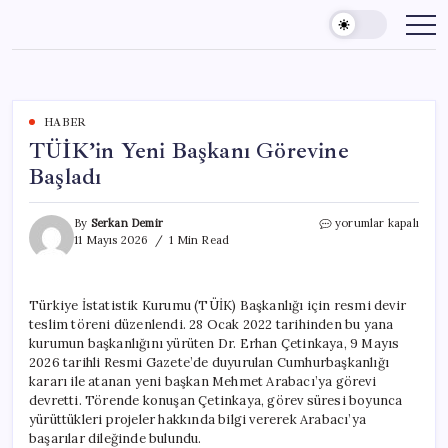
Skip
to
content
HABER
TÜİK’in Yeni Başkanı Görevine
Başladı
TÜİK’in
By
Serkan Demir
yorumlar kapalı
Yeni
11 Mayıs 2026
1 Min Read
Başkanı
Görevine
Başladı
Türkiye İstatistik Kurumu (TÜİK) Başkanlığı için resmi devir
için
teslim töreni düzenlendi. 28 Ocak 2022 tarihinden bu yana
kurumun başkanlığını yürüten Dr. Erhan Çetinkaya, 9 Mayıs
2026 tarihli Resmi Gazete’de duyurulan Cumhurbaşkanlığı
kararı ile atanan yeni başkan Mehmet Arabacı’ya görevi
devretti. Törende konuşan Çetinkaya, görev süresi boyunca
yürüttükleri projeler hakkında bilgi vererek Arabacı’ya
başarılar dileğinde bulundu.