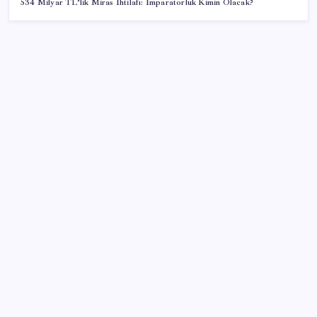
534 Milyar TL’lik Miras İhtilafı: İmparatorluk Kimin Olacak?
SON YAZILAR
Ehliyetinde bu kod olanlara büyük ceza kesilecek
Xiaomi HyperOS 4 Beta Süreci İçin Tarihler
Sızdırıldı
Japonya ve Meksika enerji alanındaki işbirliğini
güçlendirecek
Otonom Teslimatın Sınırları: Kurye Robotlar İnsan
Yardımına Muhtaç