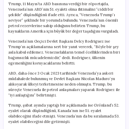
Trump, 11 Mayıs’ta ABD basınına verdiği bir röportajda,
Venezuela’nın ABD’nin 51. eyaleti olma ihtimalini “ciddi bir
şekilde” düşündüğünü ifade etti. Ayrıca, “Venezuela Trump’ı
seviyor” şeklinde bir yorumda bulundu. Venezuela’nın önemli
petrol rezervlerine sahip olduğunu belirten Trump, bu
kaynakların Amerika için büyük bir değer taşıdığını vurguladı.
Venezuela’nın Geçici Devlet Başkanı Delcy Rodriguez ise
Trump’ın açıklamalarına sert bir yanıt vererek, “Böyle bir şey
asla kabul edilemez. Venezuelalıların temel özelliklerinden biri
bağımsızlık mücadelemizdir,” dedi. Rodriguez, ülkenin
egemenliğini koruyacaklarını belirtti.
ABD, daha önce 3 Ocak 2023 tarihinde Venezuela’ya askeri
müdahalede bulunmuş ve Devlet Başkanı Nicolas Maduro’yu
alıkoyarak ülkeyi terketmesine neden olmuştu. Trump, bu
süreçte Venezuela ile petrol anlaşmaları yaparak Rodriguez ile
“iyi anlaştığını” belirtmişti.
Trump, şubat ayında yaptığı bir açıklamada ise Grönland’ı 52.
eyalet olarak düşündüğünü, Kanada’nın ise 51. eyalet
olabileceğini ifade etmişti. Venezuela’nın da bu sıralamada 53.
eyalet olabileceğini dile getirmişti.