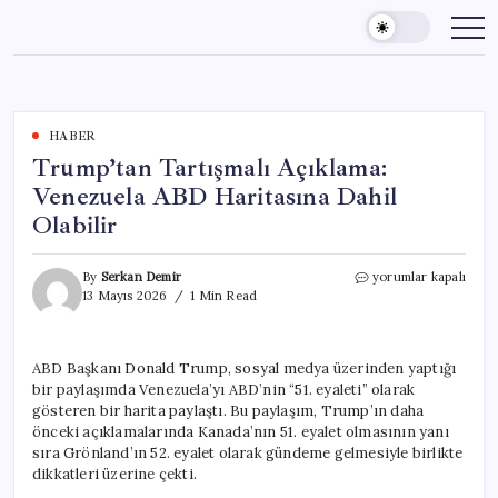
Skip
to
content
HABER
Trump’tan Tartışmalı Açıklama:
Venezuela ABD Haritasına Dahil
Olabilir
Trump’tan
By
Serkan Demir
yorumlar kapalı
Tartışmalı
13 Mayıs 2026
1 Min Read
Açıklama:
Venezuela
ABD
ABD Başkanı Donald Trump, sosyal medya üzerinden yaptığı
Haritasına
bir paylaşımda Venezuela’yı ABD’nin “51. eyaleti” olarak
Dahil
Olabilir
gösteren bir harita paylaştı. Bu paylaşım, Trump’ın daha
için
önceki açıklamalarında Kanada’nın 51. eyalet olmasının yanı
sıra Grönland’ın 52. eyalet olarak gündeme gelmesiyle birlikte
dikkatleri üzerine çekti.