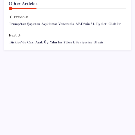
Other Articles
Previous
Trump’tan Şaşırtan Açıklama: Venezuela ABD’nin 51. Eyaleti Olabilir
Next
Türkiye’de Cari Açık Üç Yılın En Yüksek Seviyesine Ulaştı
SON YAZILAR
Ehliyetinde bu kod olanlara büyük ceza kesilecek
Xiaomi HyperOS 4 Beta Süreci İçin Tarihler