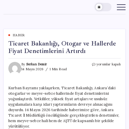
Skip
to
content
HABER
Ticaret Bakanlığı, Otogar ve Hallerde
Fiyat Denetimlerini Artırdı
Ticaret
By
Serkan Demir
yorumlar kapalı
Bakanlığı,
14 Mayıs 2026
1 Min Read
Otogar
ve
Hallerde
Kurban Bayramı yaklaşırken, Ticaret Bakanlığı, Ankara’daki
Fiyat
otogarlar ve meyve-sebze hallerinde fiyat denetimlerini
Denetimlerini
Artırdı
yoğunlaştırdı. Yetkililer, yüksek fiyat artışları ve usulsüz
için
uygulamalara karşı idari yaptırımların devreye alınacağını
duyurdu. 14 Mayıs 2026 tarihinde haberimize göre, Ankara
Ticaret İl Müdürlüğü öncülüğünde gerçekleştirilen denetimler,
hem meyve-sebze hali hem de AŞTİ’de kapsamlı bir şekilde
yürütülüyor.