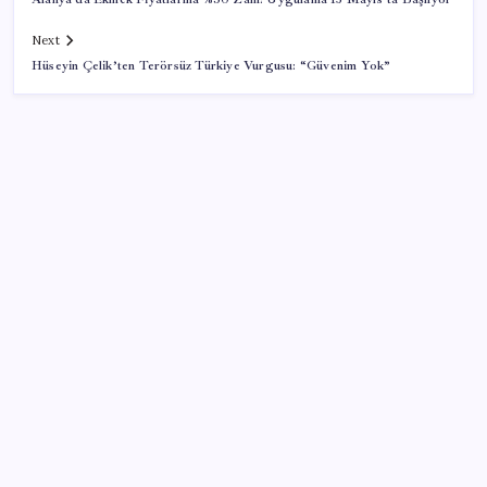
Next
Hüseyin Çelik’ten Terörsüz Türkiye Vurgusu: “Güvenim Yok”
SON YAZILAR
Ehliyetinde bu kod olanlara büyük ceza kesilecek
Xiaomi HyperOS 4 Beta Süreci İçin Tarihler
Sızdırıldı
Japonya ve Meksika enerji alanındaki işbirliğini
güçlendirecek