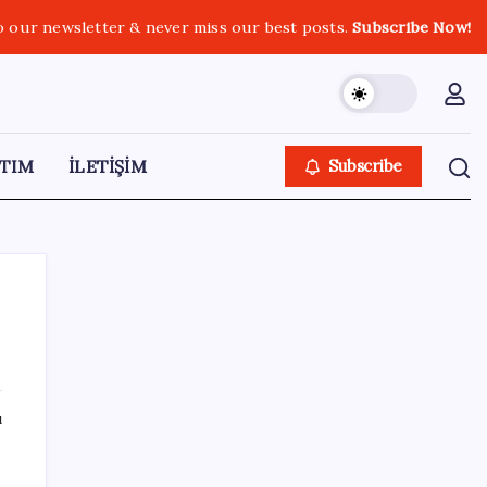
o our newsletter & never miss our best posts.
Subscribe Now!
TIM
İLETİŞİM
Subscribe
SON YAZILAR
ı
KOBİ’ler için akıllı üretim üssü