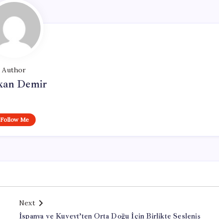
Author
kan Demir
Follow Me
Next
İspanya ve Kuveyt’ten Orta Doğu İçin Birlikte Sesleniş