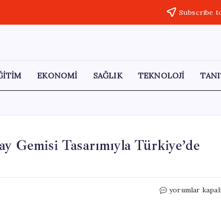
Subscribe t
ĞİTİM
EKONOMİ
SAĞLIK
TEKNOLOJİ
TANI
Gemisi Tasarımıyla Türkiye’de
TECNO
yorumlar kapal
POVA
Curve
2