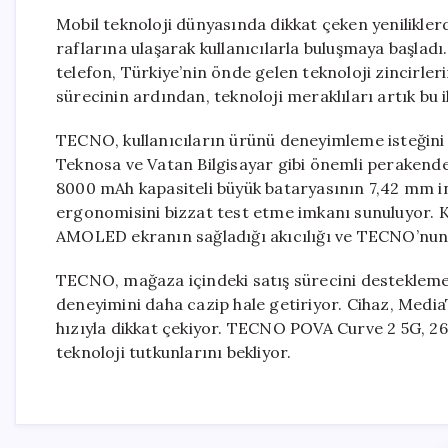
Mobil teknoloji dünyasında dikkat çeken yenilikle
raflarına ulaşarak kullanıcılarla buluşmaya başlad
telefon, Türkiye’nin önde gelen teknoloji zincirler
sürecinin ardından, teknoloji meraklıları artık bu i
TECNO, kullanıcıların ürünü deneyimleme isteğini
Teknosa ve Vatan Bilgisayar gibi önemli perakende zi
8000 mAh kapasiteli büyük bataryasının 7,42 mm in
ergonomisini bizzat test etme imkanı sunuluyor. K
AMOLED ekranın sağladığı akıcılığı ve TECNO’nun ge
TECNO, mağaza içindeki satış sürecini desteklemek 
deneyimini daha cazip hale getiriyor. Cihaz, Medi
hızıyla dikkat çekiyor. TECNO POVA Curve 2 5G, 26.99
teknoloji tutkunlarını bekliyor.