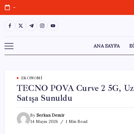
Skip
-
to
content
https://www.facebook.com/
https://twitter.com/
https://t.me/
https://www.instagram.com/
https://youtube.com/
ANA SAYFA
E
EKONOMI
TECNO POVA Curve 2 5G, Uzay 
Satışa Sunuldu
By
Serkan Demir
14 Mayıs 2026
1 Min Read