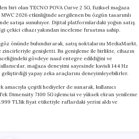
5G,
rden biri olan TECNO POVA Curve 2 5G, fiziksel mağaza
Uzay
ı. MWC 2026 etkinliğinde sergilenen bu özgün tasarımlı
Gemisi
inde satışa sunuluyor. Dijital platformlardaki yoğun satış
Tasarımıyla
lgi çekici cihazı yakından inceleme fırsatına sahip.
Türkiye’de
Satışa
 göz önünde bulundurarak, satış noktalarını MediaMarkt,
Sunuldu
ncirleriyle genişletti. Bu genişleme ile birlikte, cihazın
için
celiğindeki gövdeye nasıl entegre edildiğini ve
ullanıcılar, mağaza deneyimi sayesinde kavisli 144 Hz
liştirdiği yapay zeka araçlarını deneyimleyebilirler.
amacıyla çeşitli hediyeler de sunarak, kullanıcı
aTek Dimensity 7100 5G işlemcisi ve yüksek ekran yenileme
9 TL’lik fiyat etiketiyle raflardaki yerini aldı ve