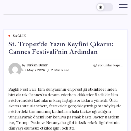
Skip
to
content
SAĞLIK
St. Tropez’de Yazın Keyfini Çıkarın:
Cannes Festivali’nin Ardından
St.
By
Serkan Demir
yorumlar kapalı
Tropez’de
20 Mayıs 2026
2 Min Read
Yazın
Keyfini
Çıkarın:
Sağlık Festivali, film dünyasının en prestijli etkinliklerinden
Cannes
biri olarak Cannes’ta devam ederken, dikkatler özellikle film
Festivali’nin
Ardından
sektöründeki kadınların karşılaştığı zorluklara yöneldi. Ünlü
için
aktris Cate Blanchett, festivalde gerçekleştirdiği bir söyleşide,
sektördeki tanınmamış kadınların hala tacize uğradığını
vurgulayarak önemli bir konuya parmak bastı. Javier Bardem
ise, Trump, Putin ve Netanyahu gibi toksik erkek figürlerinin
dünyayı olumsuz etkilediğini belirtti.