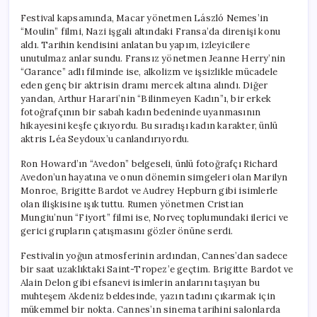
Festival kapsamında, Macar yönetmen László Nemes’in
“Moulin” filmi, Nazi işgali altındaki Fransa’da direnişi konu
aldı. Tarihin kendisini anlatan bu yapım, izleyicilere
unutulmaz anlar sundu. Fransız yönetmen Jeanne Herry’nin
“Garance” adlı filminde ise, alkolizm ve işsizlikle mücadele
eden genç bir aktrisin dramı mercek altına alındı. Diğer
yandan, Arthur Harari’nin “Bilinmeyen Kadın”ı, bir erkek
fotoğrafçının bir sabah kadın bedeninde uyanmasının
hikayesini keşfe çıkıyordu. Bu sıradışı kadın karakter, ünlü
aktris Léa Seydoux’u canlandırıyordu.
Ron Howard’ın “Avedon” belgeseli, ünlü fotoğrafçı Richard
Avedon’un hayatına ve onun dönemin simgeleri olan Marilyn
Monroe, Brigitte Bardot ve Audrey Hepburn gibi isimlerle
olan ilişkisine ışık tuttu. Rumen yönetmen Cristian
Mungiu’nun “Fiyort” filmi ise, Norveç toplumundaki ilerici ve
gerici grupların çatışmasını gözler önüne serdi.
Festivalin yoğun atmosferinin ardından, Cannes’dan sadece
bir saat uzaklıktaki Saint-Tropez’e geçtim. Brigitte Bardot ve
Alain Delon gibi efsanevi isimlerin anılarını taşıyan bu
muhteşem Akdeniz beldesinde, yazın tadını çıkarmak için
mükemmel bir nokta. Cannes’ın sinema tarihini salonlarda