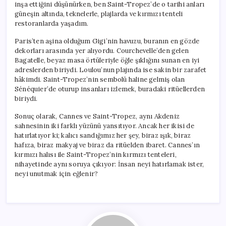
inşa ettiğini düşünürken, ben Saint-Tropez’de o tarihi anları
güneşin altında, teknelerle, plajlarda ve kırmızı tenteli
restoranlarda yaşadım.
Paris’ten aşina olduğum Gigi’nin havuzu, buranın en gözde
dekorları arasında yer alıyordu. Courchevelle’den gelen
Bagatelle, beyaz masa örtüleriyle öğle şıklığını sunan en iyi
adreslerden biriydi. Loulou’nun plajında ise sakin bir zarafet
hâkimdi. Saint-Tropez’nin sembolü haline gelmiş olan
Sénéquier’de oturup insanları izlemek, buradaki ritüellerden
biriydi.
Sonuç olarak, Cannes ve Saint-Tropez, aynı Akdeniz
sahnesinin iki farklı yüzünü yansıtıyor. Ancak her ikisi de
hatırlatıyor ki; kalıcı sandığımız her şey, biraz ışık, biraz
hafıza, biraz makyaj ve biraz da ritüelden ibaret. Cannes’ın
kırmızı halısı ile Saint-Tropez’nin kırmızı tenteleri,
nihayetinde aynı soruya çıkıyor: İnsan neyi hatırlamak ister,
neyi unutmak için eğlenir?