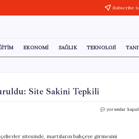
Subscribe t
ĞİTİM
EKONOMİ
SAĞLIK
TEKNOLOJİ
TANI
ruldu: Site Sakini Tepkili
Lüks
yorumlar kapal
Sitede
Martılara
Tuzak
Kuruldu:
elievler sitesinde, martıların bahçeye girmesini