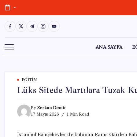
Skip
-
to
content
https://www.facebook.com/
https://twitter.com/
https://t.me/
https://www.instagram.com/
https://youtube.com/
ANA SAYFA
E
EĞITIM
Lüks Sitede Martılara Tuzak Ku
By
Serkan Demir
17 Mayıs 2026
1 Min Read
İstanbul Bahçelievler’de bulunan Rams Garden Bahç