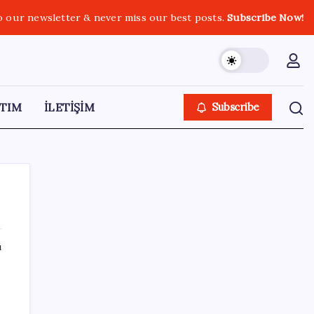
o our newsletter & never miss our best posts.
Subscribe Now!
TIM
İLETİŞİM
Subscribe
ı
SON YAZILAR
Ehliyetinde bu kod olanlara büyük ceza
kesilecek