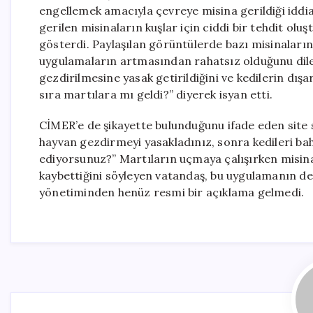
engellemek amacıyla çevreye misina gerildiği iddias
gerilen misinaların kuşlar için ciddi bir tehdit ol
gösterdi. Paylaşılan görüntülerde bazı misinaların
uygulamaların artmasından rahatsız olduğunu dile
gezdirilmesine yasak getirildiğini ve kedilerin dış
sıra martılara mı geldi?” diyerek isyan etti.
CİMER’e de şikayette bulunduğunu ifade eden site sa
hayvan gezdirmeyi yasakladınız, sonra kedileri b
ediyorsunuz?” Martıların uçmaya çalışırken misina
kaybettiğini söyleyen vatandaş, bu uygulamanın derha
yönetiminden henüz resmi bir açıklama gelmedi.