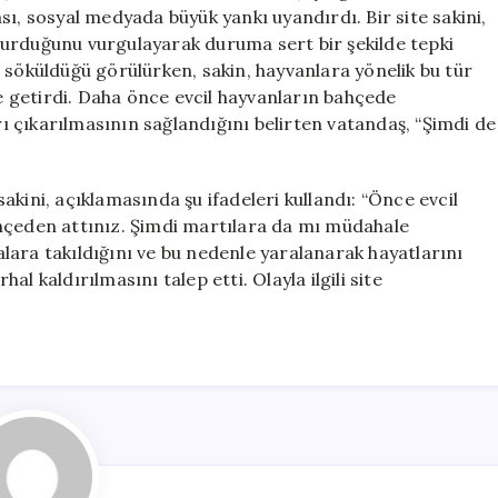
Site
ı, sosyal medyada büyük yankı uyandırdı. Bir site sakini,
Sakini
uşturduğunu vurgulayarak duruma sert bir şekilde tepki
Tepkili
 söküldüğü görülürken, sakin, hayvanlara yönelik bu tür
için
 getirdi. Daha önce evcil hayvanların bahçede
arı çıkarılmasının sağlandığını belirten vatandaş, “Şimdi de
kini, açıklamasında şu ifadeleri kullandı: “Önce evcil
ahçeden attınız. Şimdi martılara da mı müdahale
lara takıldığını ve bu nedenle yaralanarak hayatlarını
l kaldırılmasını talep etti. Olayla ilgili site