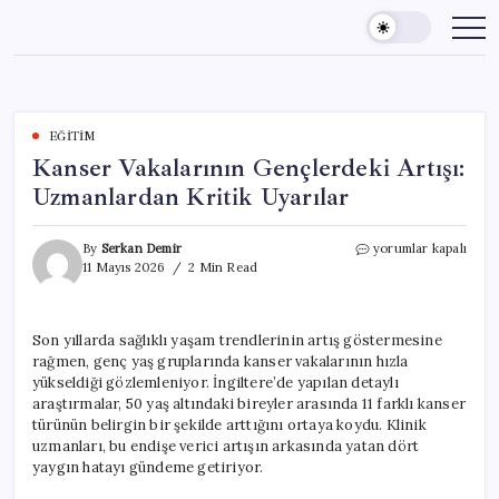
Skip
to
content
EĞITIM
Kanser Vakalarının Gençlerdeki Artışı:
Uzmanlardan Kritik Uyarılar
Kanser
By
Serkan Demir
yorumlar kapalı
Vakalarının
11 Mayıs 2026
2 Min Read
Gençlerdeki
Artışı:
Uzmanlardan
Son yıllarda sağlıklı yaşam trendlerinin artış göstermesine
Kritik
rağmen, genç yaş gruplarında kanser vakalarının hızla
Uyarılar
için
yükseldiği gözlemleniyor. İngiltere’de yapılan detaylı
araştırmalar, 50 yaş altındaki bireyler arasında 11 farklı kanser
türünün belirgin bir şekilde arttığını ortaya koydu. Klinik
uzmanları, bu endişe verici artışın arkasında yatan dört
yaygın hatayı gündeme getiriyor.