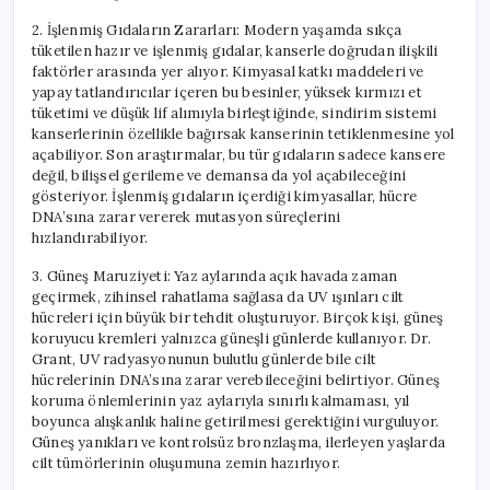
2. İşlenmiş Gıdaların Zararları: Modern yaşamda sıkça
tüketilen hazır ve işlenmiş gıdalar, kanserle doğrudan ilişkili
faktörler arasında yer alıyor. Kimyasal katkı maddeleri ve
yapay tatlandırıcılar içeren bu besinler, yüksek kırmızı et
tüketimi ve düşük lif alımıyla birleştiğinde, sindirim sistemi
kanserlerinin özellikle bağırsak kanserinin tetiklenmesine yol
açabiliyor. Son araştırmalar, bu tür gıdaların sadece kansere
değil, bilişsel gerileme ve demansa da yol açabileceğini
gösteriyor. İşlenmiş gıdaların içerdiği kimyasallar, hücre
DNA’sına zarar vererek mutasyon süreçlerini
hızlandırabiliyor.
3. Güneş Maruziyeti: Yaz aylarında açık havada zaman
geçirmek, zihinsel rahatlama sağlasa da UV ışınları cilt
hücreleri için büyük bir tehdit oluşturuyor. Birçok kişi, güneş
koruyucu kremleri yalnızca güneşli günlerde kullanıyor. Dr.
Grant, UV radyasyonunun bulutlu günlerde bile cilt
hücrelerinin DNA’sına zarar verebileceğini belirtiyor. Güneş
koruma önlemlerinin yaz aylarıyla sınırlı kalmaması, yıl
boyunca alışkanlık haline getirilmesi gerektiğini vurguluyor.
Güneş yanıkları ve kontrolsüz bronzlaşma, ilerleyen yaşlarda
cilt tümörlerinin oluşumuna zemin hazırlıyor.