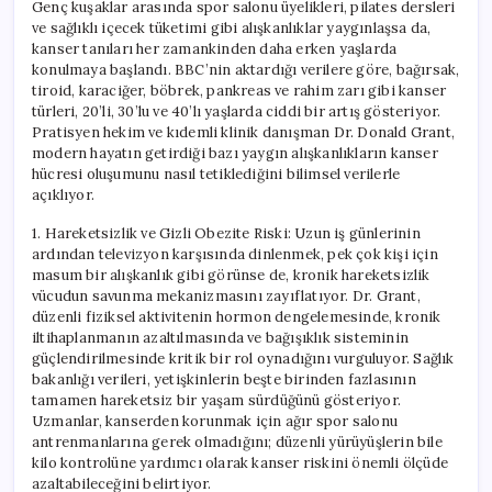
Genç kuşaklar arasında spor salonu üyelikleri, pilates dersleri
ve sağlıklı içecek tüketimi gibi alışkanlıklar yaygınlaşsa da,
kanser tanıları her zamankinden daha erken yaşlarda
konulmaya başlandı. BBC’nin aktardığı verilere göre, bağırsak,
tiroid, karaciğer, böbrek, pankreas ve rahim zarı gibi kanser
türleri, 20’li, 30’lu ve 40’lı yaşlarda ciddi bir artış gösteriyor.
Pratisyen hekim ve kıdemli klinik danışman Dr. Donald Grant,
modern hayatın getirdiği bazı yaygın alışkanlıkların kanser
hücresi oluşumunu nasıl tetiklediğini bilimsel verilerle
açıklıyor.
1. Hareketsizlik ve Gizli Obezite Riski: Uzun iş günlerinin
ardından televizyon karşısında dinlenmek, pek çok kişi için
masum bir alışkanlık gibi görünse de, kronik hareketsizlik
vücudun savunma mekanizmasını zayıflatıyor. Dr. Grant,
düzenli fiziksel aktivitenin hormon dengelemesinde, kronik
iltihaplanmanın azaltılmasında ve bağışıklık sisteminin
güçlendirilmesinde kritik bir rol oynadığını vurguluyor. Sağlık
bakanlığı verileri, yetişkinlerin beşte birinden fazlasının
tamamen hareketsiz bir yaşam sürdüğünü gösteriyor.
Uzmanlar, kanserden korunmak için ağır spor salonu
antrenmanlarına gerek olmadığını; düzenli yürüyüşlerin bile
kilo kontrolüne yardımcı olarak kanser riskini önemli ölçüde
azaltabileceğini belirtiyor.