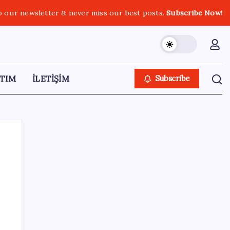
o our newsletter & never miss our best posts.
Subscribe Now!
TIM
İLETİŞİM
Subscribe
SON YAZILAR
KOBİ’ler için akıllı üretim üssü