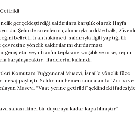
Vaatler
Yerine
Getirildi
nelik gerçekleştirdiği saldırılara karşılık olarak Hayfa
için
yurdu. Şehirde sirenlerin çalmasıyla birlikte halk, güvenli
ni belirtti. İran hükümeti, saldırıyla ilgili yaptığı ilk
 çevresine yönelik saldırılarını durdurması
 genişletir veya İran’ın tepkisine karşılık verirse, rejim
la karşılaşacaktır.” ifadelerini kullandı.
eri Komutanı Tuğgeneral Musevi, İsrail’e yönelik füze
r mesaj paylaştı. Saldırının hemen sonrasında “Zorba ve
mlayan Musevi, “Vaat yerine getirildi” şeklindeki ifadesiyle
hava sahası ikinci bir duyuruya kadar kapatılmıştır”