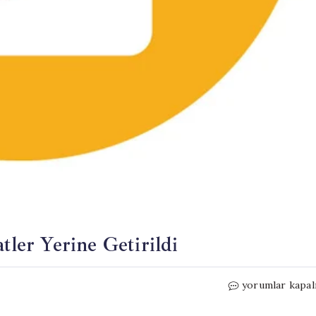
tler Yerine Getirildi
İran’dan
yorumlar kapal
Saldırı
Açıklaması: