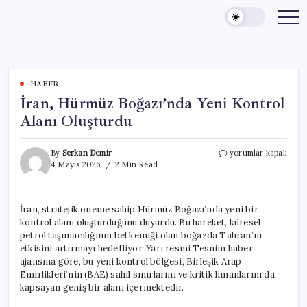
Skip
to
content
HABER
İran, Hürmüz Boğazı’nda Yeni Kontrol
Alanı Oluşturdu
İran,
By
Serkan Demir
yorumlar kapalı
Hürmüz
4 Mayıs 2026
2 Min Read
Boğazı’nda
Yeni
Kontrol
İran, stratejik öneme sahip Hürmüz Boğazı’nda yeni bir
Alanı
kontrol alanı oluşturduğunu duyurdu. Bu hareket, küresel
Oluşturdu
için
petrol taşımacılığının bel kemiği olan boğazda Tahran’ın
etkisini artırmayı hedefliyor. Yarı resmi Tesnim haber
ajansına göre, bu yeni kontrol bölgesi, Birleşik Arap
Emirlikleri’nin (BAE) sahil sınırlarını ve kritik limanlarını da
kapsayan geniş bir alanı içermektedir.