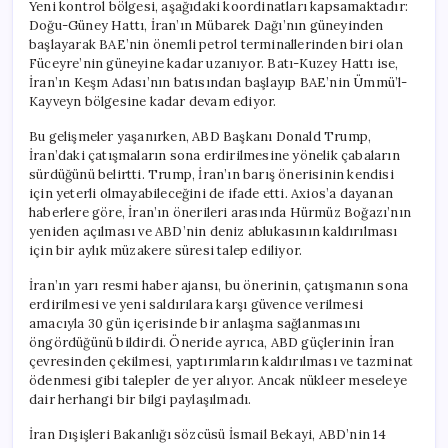
Yeni kontrol bölgesi, aşağıdaki koordinatları kapsamaktadır:
Doğu-Güney Hattı, İran’ın Mübarek Dağı’nın güneyinden
başlayarak BAE’nin önemli petrol terminallerinden biri olan
Füceyre’nin güneyine kadar uzanıyor. Batı-Kuzey Hattı ise,
İran’ın Keşm Adası’nın batısından başlayıp BAE’nin Ümmü’l-
Kayveyn bölgesine kadar devam ediyor.
Bu gelişmeler yaşanırken, ABD Başkanı Donald Trump,
İran’daki çatışmaların sona erdirilmesine yönelik çabaların
sürdüğünü belirtti. Trump, İran’ın barış önerisinin kendisi
için yeterli olmayabileceğini de ifade etti. Axios’a dayanan
haberlere göre, İran’ın önerileri arasında Hürmüz Boğazı’nın
yeniden açılması ve ABD’nin deniz ablukasının kaldırılması
için bir aylık müzakere süresi talep ediliyor.
İran’ın yarı resmi haber ajansı, bu önerinin, çatışmanın sona
erdirilmesi ve yeni saldırılara karşı güvence verilmesi
amacıyla 30 gün içerisinde bir anlaşma sağlanmasını
öngördüğünü bildirdi. Öneride ayrıca, ABD güçlerinin İran
çevresinden çekilmesi, yaptırımların kaldırılması ve tazminat
ödenmesi gibi talepler de yer alıyor. Ancak nükleer meseleye
dair herhangi bir bilgi paylaşılmadı.
İran Dışişleri Bakanlığı sözcüsü İsmail Bekayi, ABD’nin 14