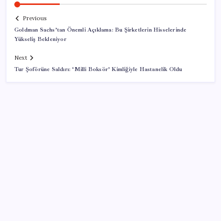
Previous
Goldman Sachs’tan Önemli Açıklama: Bu Şirketlerin Hisselerinde
Yükseliş Bekleniyor
Next
Tur Şoförüne Saldırı: ‘Milli Boksör’ Kimliğiyle Hastanelik Oldu
SON YAZILAR
KOBİ’ler için akıllı üretim üssü
Google Pixel Watch 5 Sızdırıldı: İşte Detaylar