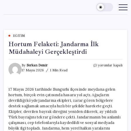
Skip
to
content
EĞITIM
Hortum Felaketi: Jandarma İlk
Müdahaleyi Gerçekleştirdi
Hortum
By
Serkan Demir
yorumlar kapalı
Felaketi:
17 Mayıs 2026
1 Min Read
Jandarma
İlk
Müdahaleyi
17 Mayıs 2026 tarihinde Sungurlu ilçesinde meydana gelen
Gerçekleştirdi
hortum, birçok evin çatısında hasara yol açtı. Ağaçların
için
devrildiği köyde jandarma ekipleri, zarar gören bölgelere
destek sağlamak amacıyla hızlı bir şekilde harekete geçti.
Ekipler, devrilen bayrak direğini yeniden dikerek, ay yıldızlı
Türk bayrağını tekrar göndere çekti. Jandarmanın bu anlamlı
çalışması, cep telefonlarıyla kaydedildi ve sosyal medyada
büyük ilgi topladı. Jandarma, hem yerel halkın yaralarını