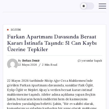
Skip
to
content
EĞITIM
Furkan Apartmanı Davasında Beraat
Kararı İstinafa Taşındı: 51 Can Kaybı
Üzerine Tepkiler
Furkan
By
Serkan Demir
yorumlar kapalı
Apartmanı
22 Mayıs 2026
2 Min Read
Davasında
Beraat
Kararı
22 Mayıs 2026 tarihinde Nizip Ağır Ceza Mahkemesi’nde
İstinafa
görülen Furkan Apartmanı davasında, sanıklar Faik Öğüt,
Taşındı:
51
Eyüp Öğüt ve Nejdet Alpay’a verilen beraat kararı istinaf
Can
mahkemesine taşındı. Aileler adına açıklama yapan Seçkin
Kaybı
Şahin, bu kararın hem kendilerini hem de kamuoyunu
Üzerine
derinden yaraladığını belirtti. Şahin, “Bir ev sahibi olarak,
Tepkiler
komşularını ve evladını kaybeden bir anne olarak mahkeme