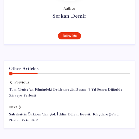
Author
Serkan Demir
Follow Me
Other Articles
Previous
Tom Cruise’un Filmindeki Beklenmedik Başarı: 7 Yıl Sonra Dijitalde
Zirveye Yerleşti
Next
Sabahattin Önkibar’dan Şok İddia: Bülent Ecevit, Kılıçdaroğlu’nu
Neden Veto Etti?