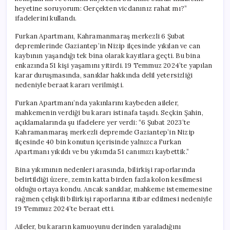
için
heyetine soruyorum: Gerçekten vicdanınız rahat mı?”
ifadelerini kullandı.
Furkan Apartmanı, Kahramanmaraş merkezli 6 Şubat
depremlerinde Gaziantep’in Nizip ilçesinde yıkılan ve can
kaybının yaşandığı tek bina olarak kayıtlara geçti. Bu bina
enkazında 51 kişi yaşamını yitirdi. 19 Temmuz 2024’te yapılan
karar duruşmasında, sanıklar hakkında delil yetersizliği
nedeniyle beraat kararı verilmişti.
Furkan Apartmanı’nda yakınlarını kaybeden aileler,
mahkemenin verdiği bu kararı istinafa taşıdı. Seçkin Şahin,
açıklamalarında şu ifadelere yer verdi: “6 Şubat 2023’te
Kahramanmaraş merkezli depremde Gaziantep’in Nizip
ilçesinde 40 bin konutun içerisinde yalnızca Furkan
Apartmanı yıkıldı ve bu yıkımda 51 canımızı kaybettik.”
Bina yıkımının nedenleri arasında, bilirkişi raporlarında
belirtildiği üzere, zemin katta birden fazla kolon kesilmesi
olduğu ortaya kondu. Ancak sanıklar, mahkeme istememesine
rağmen çelişkili bilirkişi raporlarına itibar edilmesi nedeniyle
19 Temmuz 2024’te beraat etti.
Aileler, bu kararın kamuoyunu derinden yaraladığını