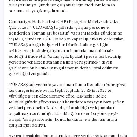
birleştirilmişti. Şimdi ise çalışanlar için ciddi bir lojman
sorunu ortaya çıkmış durumda.
Cumhuriyet Halk Partisi (CHP) Eskişehir Milletvekili Utku
Çakırözer, TÜLOMSAŞ’ta yıllardır çalışan personele
gönderilen “lojmanları boşaltın” yazısını Meclis gündemine
taşıdı. Çakırözer, TÜLOMSAŞ’ın kapatılıp Ankara’da kurulan
TÜRASAŞ’a bağlı bölgesel bir fabrika haline geldiğini
belirterek, şimdi de çalışanların lojmanlarına müdahale
edildiğini ifade etti. “Amaç açık: liyakatli personeli bezdirip,
yerlerine vekaleten atanan kişileri yerleştirmek,” diyen
Çakırözer, bu hukuksuz uygulamanın derhal iptal edilmesi
gerektiğini vurguladı.
TÜRASAŞ bünyesinde yayımlanan Kamu Konutları Yönergesi,
kurum içerisinde büyük tepki topladı. 23 Ekim 2025’te
yürürlüğe giren düzenlemeye göre, Eskişehir Bölge
Müdürlüğü’nde görev tahsisli konutlarda yaşayan bazı şefler
ve idari personelin “kadro dışı” bırakıldığı ve lojmanları
boşaltmaya zorlandığı aktarıldı. Çakırözer, bu yönergeyle
birçok “asil personelin” konut hakkının elinden alınmaya
çalışıldığını belirtti.
Ayrıca, boşaltılan lojmanların kimlere verileceği konusunda da