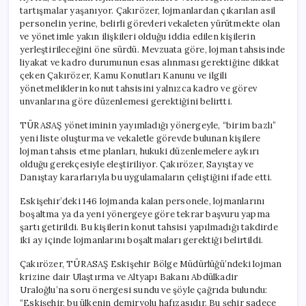
tartışmalar yaşanıyor. Çakırözer, lojmanlardan çıkarılan asil
personelin yerine, belirli görevleri vekaleten yürütmekte olan
ve yönetimle yakın ilişkileri olduğu iddia edilen kişilerin
yerleştirileceğini öne sürdü. Mevzuata göre, lojman tahsisinde
liyakat ve kadro durumunun esas alınması gerektiğine dikkat
çeken Çakırözer, Kamu Konutları Kanunu ve ilgili
yönetmeliklerin konut tahsisini yalnızca kadro ve görev
unvanlarına göre düzenlemesi gerektiğini belirtti.
TÜRASAŞ yönetiminin yayımladığı yönergeyle, “birim bazlı”
yeni liste oluşturma ve vekaletle görevde bulunan kişilere
lojman tahsis etme planları, hukuki düzenlemelere aykırı
olduğu gerekçesiyle eleştiriliyor. Çakırözer, Sayıştay ve
Danıştay kararlarıyla bu uygulamaların çeliştiğini ifade etti.
Eskişehir’deki 146 lojmanda kalan personele, lojmanlarını
boşaltma ya da yeni yönergeye göre tekrar başvuru yapma
şartı getirildi. Bu kişilerin konut tahsisi yapılmadığı takdirde
iki ay içinde lojmanlarını boşaltmaları gerektiği belirtildi.
Çakırözer, TÜRASAŞ Eskişehir Bölge Müdürlüğü’ndeki lojman
krizine dair Ulaştırma ve Altyapı Bakanı Abdülkadir
Uraloğlu’na soru önergesi sundu ve şöyle çağrıda bulundu:
“Eskişehir, bu ülkenin demiryolu hafızasıdır. Bu şehir sadece