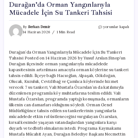
Durağan’da Orman Yangınlarıyla
Mücadele İçin Su Tankeri Tahsisi
Durağan’da
By
Serkan Demir
yorumlar kapalı
Orman
14 Haziran 2026
1 Min Read
Yangınlarıyla
Mücadele
İçin
Durağan’da Orman Yangınlarıyla Mücadele İçin Su Tankeri
Su
Tahsisi Posted on 14 Haziran 2026 by Yusuf Arslan Sinop’un
Tankeri
Tahsisi
Durağan ilçesinde orman yangınlarıyla mücadelede
için
kapasitesinin artırılması amacıyla orman köylerine su tankeri
tahsis edildi. İlçeye bağlı Hacıoğlan, Alpaşalı, Gökdoğan,
Olucak, Kuzuluk, Cevizlibağ ve Çamlıca köylerinde hizmet
verecek 7 su tankeri, Vali Mustafa Özarslan’ın da katılımıyla
düzenlenen programla köy muhtarlarına teslim edildi. Vali
Mustafa Özarslan, programda yaptığı konuşmada, ormanların
ülkenin can damarları olduğunu söyledi. Orman Genel
Müdürlüğünce tahsis edilen su tankerlerinin yangınlarla
mücadelede etkin rol üstleneceğini vurgulayan Özarslan,
kırsal kesimde yaşayan vatandaşlardan yangınlara karşı
duyarlı ve tedbirli olmalarını istedi. Programa Kaymakamı
Mustafa Mücahit Ayan, Durağan Belediye Başkanı Necmettin