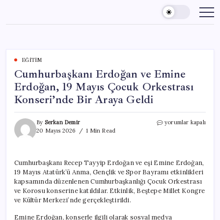
Skip
to
content
EĞITIM
Cumhurbaşkanı Erdoğan ve Emine
Erdoğan, 19 Mayıs Çocuk Orkestrası
Konseri’nde Bir Araya Geldi
Cumhurbaşkanı
By
Serkan Demir
yorumlar kapalı
Erdoğan
20 Mayıs 2026
1 Min Read
ve
Emine
Erdoğan,
Cumhurbaşkanı Recep Tayyip Erdoğan ve eşi Emine Erdoğan,
19
19 Mayıs Atatürk’ü Anma, Gençlik ve Spor Bayramı etkinlikleri
Mayıs
Çocuk
kapsamında düzenlenen Cumhurbaşkanlığı Çocuk Orkestrası
Orkestrası
ve Korosu konserine katıldılar. Etkinlik, Beştepe Millet Kongre
Konseri’nde
ve Kültür Merkezi’nde gerçekleştirildi.
Bir
Araya
Emine Erdoğan, konserle ilgili olarak sosyal medya