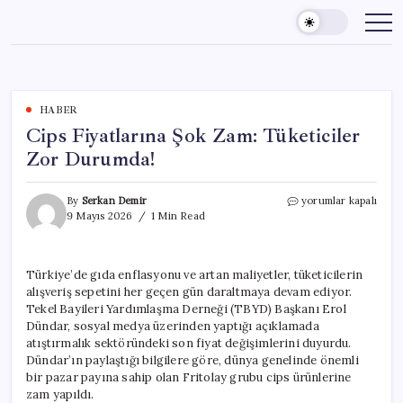
Skip
to
content
HABER
Cips Fiyatlarına Şok Zam: Tüketiciler
Zor Durumda!
Cips
By
Serkan Demir
yorumlar kapalı
Fiyatlarına
9 Mayıs 2026
1 Min Read
Şok
Zam:
Tüketiciler
Türkiye’de gıda enflasyonu ve artan maliyetler, tüketicilerin
Zor
alışveriş sepetini her geçen gün daraltmaya devam ediyor.
Durumda!
için
Tekel Bayileri Yardımlaşma Derneği (TBYD) Başkanı Erol
Dündar, sosyal medya üzerinden yaptığı açıklamada
atıştırmalık sektöründeki son fiyat değişimlerini duyurdu.
Dündar’ın paylaştığı bilgilere göre, dünya genelinde önemli
bir pazar payına sahip olan Fritolay grubu cips ürünlerine
zam yapıldı.