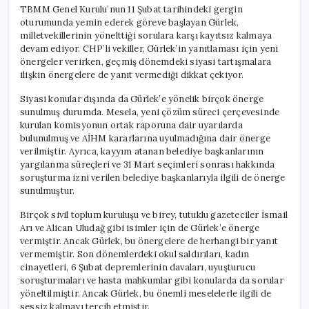
TBMM Genel Kurulu’nun 11 Şubat tarihindeki gergin
oturumunda yemin ederek göreve başlayan Gürlek,
milletvekillerinin yönelttiği sorulara karşı kayıtsız kalmaya
devam ediyor. CHP’li vekiller, Gürlek’in yanıtlaması için yeni
önergeler verirken, geçmiş dönemdeki siyasi tartışmalara
ilişkin önergelere de yanıt vermediği dikkat çekiyor.
Siyasi konular dışında da Gürlek’e yönelik birçok önerge
sunulmuş durumda. Mesela, yeni çözüm süreci çerçevesinde
kurulan komisyonun ortak raporuna dair uyarılarda
bulunulmuş ve AİHM kararlarına uyulmadığına dair önerge
verilmiştir. Ayrıca, kayyım atanan belediye başkanlarının
yargılanma süreçleri ve 31 Mart seçimleri sonrası hakkında
soruşturma izni verilen belediye başkanlarıyla ilgili de önerge
sunulmuştur.
Birçok sivil toplum kuruluşu ve birey, tutuklu gazeteciler İsmail
Arı ve Alican Uludağ gibi isimler için de Gürlek’e önerge
vermiştir. Ancak Gürlek, bu önergelere de herhangi bir yanıt
vermemiştir. Son dönemlerdeki okul saldırıları, kadın
cinayetleri, 6 Şubat depremlerinin davaları, uyuşturucu
soruşturmaları ve hasta mahkumlar gibi konularda da sorular
yöneltilmiştir. Ancak Gürlek, bu önemli meselelerle ilgili de
sessiz kalmayı tercih etmiştir.