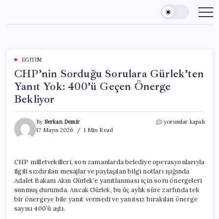
Skip
to
content
EĞITIM
CHP’nin Sorduğu Sorulara Gürlek’ten
Yanıt Yok: 400’ü Geçen Önerge
Bekliyor
CHP’nin
By
Serkan Demir
yorumlar kapalı
Sorduğu
17 Mayıs 2026
1 Min Read
Sorulara
Gürlek’ten
Yanıt
CHP milletvekilleri, son zamanlarda belediye operasyonlarıyla
Yok:
ilgili sızdırılan mesajlar ve paylaşılan bilgi notları ışığında
400’ü
Geçen
Adalet Bakanı Akın Gürlek’e yanıtlanması için soru önergeleri
Önerge
sunmuş durumda. Ancak Gürlek, bu üç aylık süre zarfında tek
Bekliyor
bir önergeye bile yanıt vermedi ve yanıtsız bırakılan önerge
için
sayısı 400’ü aştı.