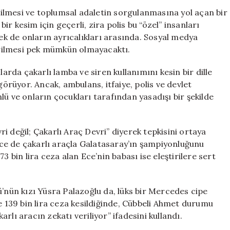
İstismar:
edilmesi ve toplumsal adaletin sorgulanmasına yol açan bir
Türkiye’deki
bir kesim için geçerli, zira polis bu “özel” insanları
Özel
k de onların ayrıcalıkları arasında. Sosyal medya
İnsanlar
rilmesi pek mümkün olmayacaktı.
için
larda çakarlı lamba ve siren kullanımını kesin bir dille
görüyor. Ancak, ambulans, itfaiye, polis ve devlet
lü ve onların çocukları tarafından yasadışı bir şekilde
i değil; Çakarlı Araç Devri” diyerek tepkisini ortaya
ce de çakarlı araçla Galatasaray’ın şampiyonluğunu
3 bin lira ceza alan Ece’nin babası ise eleştirilere sert
ün kızı Yüsra Palazoğlu da, lüks bir Mercedes cipe
e 139 bin lira ceza kesildiğinde, Cübbeli Ahmet durumu
karlı aracın zekatı veriliyor” ifadesini kullandı.