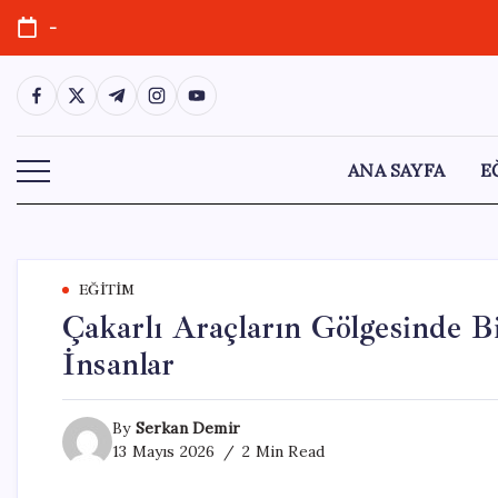
Skip
-
to
content
https://www.facebook.com/
https://twitter.com/
https://t.me/
https://www.instagram.com/
https://youtube.com/
ANA SAYFA
E
EĞITIM
Çakarlı Araçların Gölgesinde Bi
İnsanlar
By
Serkan Demir
13 Mayıs 2026
2 Min Read