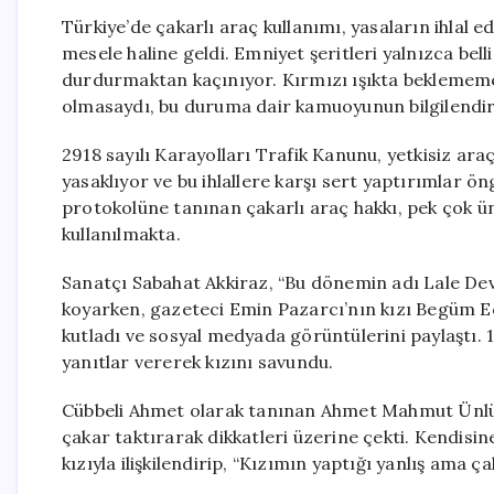
Türkiye’de çakarlı araç kullanımı, yasaların ihlal 
mesele haline geldi. Emniyet şeritleri yalnızca belli 
durdurmaktan kaçınıyor. Kırmızı ışıkta beklememe
olmasaydı, bu duruma dair kamuoyunun bilgilendi
2918 sayılı Karayolları Trafik Kanunu, yetkisiz araç
yasaklıyor ve bu ihlallere karşı sert yaptırımlar ön
protokolüne tanınan çakarlı araç hakkı, pek çok ün
kullanılmakta.
Sanatçı Sabahat Akkiraz, “Bu dönemin adı Lale Devr
koyarken, gazeteci Emin Pazarcı’nın kızı Begüm E
kutladı ve sosyal medyada görüntülerini paylaştı. 17
yanıtlar vererek kızını savundu.
Cübbeli Ahmet olarak tanınan Ahmet Mahmut Ünlü’n
çakar taktırarak dikkatleri üzerine çekti. Kendisin
kızıyla ilişkilendirip, “Kızımın yaptığı yanlış ama ça