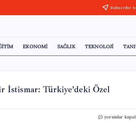
Subscribe t
ĞİTİM
EKONOMİ
SAĞLIK
TEKNOLOJİ
TANI
r İstismar: Türkiye’deki Özel
Çakarlı
yorumlar kapal
Araçların
Gölgesinde
Bir