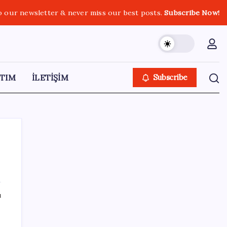
o our newsletter & never miss our best posts.
Subscribe Now!
TIM
İLETİŞİM
Subscribe
SON YAZILAR
ı
Xiaomi HyperOS 4 Beta Süreci İçin Tarihler
Sızdırıldı