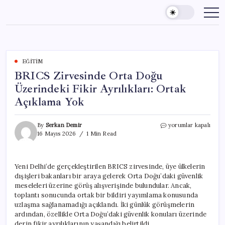
Skip
to
content
EĞITIM
BRICS Zirvesinde Orta Doğu
Üzerindeki Fikir Ayrılıkları: Ortak
Açıklama Yok
BRICS
By
Serkan Demir
yorumlar kapalı
Zirvesinde
16 Mayıs 2026
1 Min Read
Orta
Doğu
Üzerindeki
Yeni Delhi’de gerçekleştirilen BRICS zirvesinde, üye ülkelerin
Fikir
dışişleri bakanları bir araya gelerek Orta Doğu’daki güvenlik
Ayrılıkları:
Ortak
meseleleri üzerine görüş alışverişinde bulundular. Ancak,
Açıklama
toplantı sonucunda ortak bir bildiri yayımlama konusunda
Yok
uzlaşma sağlanamadığı açıklandı. İki günlük görüşmelerin
için
ardından, özellikle Orta Doğu’daki güvenlik konuları üzerinde
derin fikir ayrılıklarının yaşandığı belirtildi.