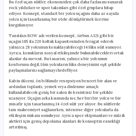
Bu özel uçan süitler, ekonomiden çok daha fazlasını sunarak
rock yıldızları ve spor takımları gibi özel gruplara hitap
ediyor. Konsept, standart bir yolcu uçağını daha az sayıda
yolcu için tasarlanmış bir otele dönüştürmek üzerine
kurgulanıyor.
Tanıtılan BOW adı verilen konsept, Airbus A321 gibi bir
uçağın 185 ila 220 koltuk kapasitesinden feragat ederek
yalnızca 28 yolcunun konaklayabileceği 14 lüks süit sunuyor.
Ayrıca, konukların sosyal etkileşimde bulunabilecekleri ortak
alanlar da mevcut. Bu tasarım, yalnızca bir yolcunun
konforunu değil, tüm yolcuların lüks deneyimini eşit şekilde
paylaşmalarını sağlamayı hedefliyor.
Kabin düzeni, ön bölümde resepsiyon benzeri bir alan ve
ardından toplantı, yemek veya dinlenme amaçlı
kullanılabilecek geniş bir salon ile kesintisiz bir şekilde
uzanıyor. Uçağın arka kısmında ise, her biri bir yolcu ve bir
misafir için tasarlanmış 14 özel süit yer alıyor. Bu süitlerde
tam mahremiyet sağlanırken, istenirse diğer yolcularla da
etkileşim imkanı sunuluyor. Ayrıca spor ekipmanları ve müzik
aletleri için geniş depolama alanları ile konseptin esnekliği
artırılmış.