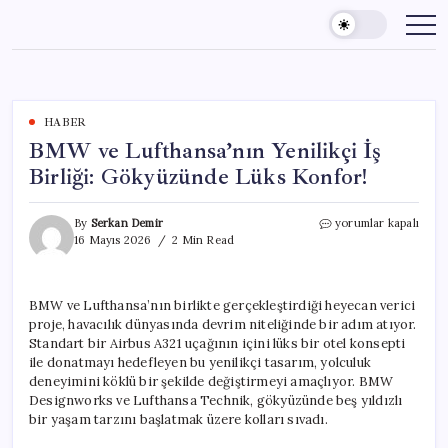
Skip
to
content
HABER
BMW ve Lufthansa’nın Yenilikçi İş
Birliği: Gökyüzünde Lüks Konfor!
BMW
By
Serkan Demir
yorumlar kapalı
ve
16 Mayıs 2026
2 Min Read
Lufthansa’nın
Yenilikçi
İş
BMW ve Lufthansa’nın birlikte gerçekleştirdiği heyecan verici
Birliği:
proje, havacılık dünyasında devrim niteliğinde bir adım atıyor.
Gökyüzünde
Lüks
Standart bir Airbus A321 uçağının içini lüks bir otel konsepti
Konfor!
ile donatmayı hedefleyen bu yenilikçi tasarım, yolculuk
için
deneyimini köklü bir şekilde değiştirmeyi amaçlıyor. BMW
Designworks ve Lufthansa Technik, gökyüzünde beş yıldızlı
bir yaşam tarzını başlatmak üzere kolları sıvadı.