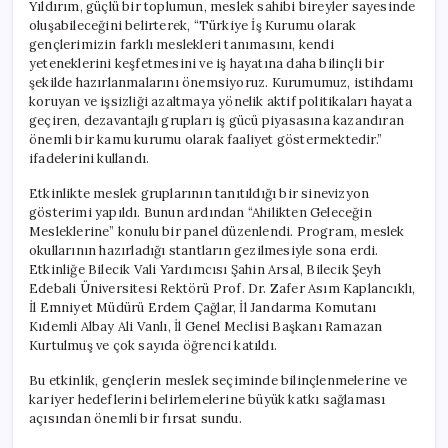
Yıldırım, güçlü bir toplumun, meslek sahibi bireyler sayesinde
oluşabileceğini belirterek, “Türkiye İş Kurumu olarak
gençlerimizin farklı meslekleri tanımasını, kendi
yeteneklerini keşfetmesini ve iş hayatına daha bilinçli bir
şekilde hazırlanmalarını önemsiyoruz. Kurumumuz, istihdamı
koruyan ve işsizliği azaltmaya yönelik aktif politikaları hayata
geçiren, dezavantajlı grupları iş gücü piyasasına kazandıran
önemli bir kamu kurumu olarak faaliyet göstermektedir.”
ifadelerini kullandı.
Etkinlikte meslek gruplarının tanıtıldığı bir sinevizyon
gösterimi yapıldı. Bunun ardından “Ahilikten Geleceğin
Mesleklerine” konulu bir panel düzenlendi. Program, meslek
okullarının hazırladığı stantların gezilmesiyle sona erdi.
Etkinliğe Bilecik Vali Yardımcısı Şahin Arsal, Bilecik Şeyh
Edebali Üniversitesi Rektörü Prof. Dr. Zafer Asım Kaplancıklı,
İl Emniyet Müdürü Erdem Çağlar, İl Jandarma Komutanı
Kıdemli Albay Ali Vanlı, İl Genel Meclisi Başkanı Ramazan
Kurtulmuş ve çok sayıda öğrenci katıldı.
Bu etkinlik, gençlerin meslek seçiminde bilinçlenmelerine ve
kariyer hedeflerini belirlemelerine büyük katkı sağlaması
açısından önemli bir fırsat sundu.