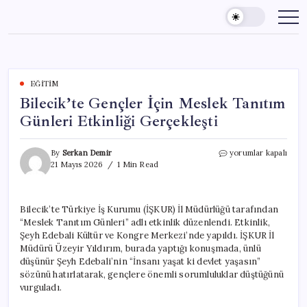
Skip
to
content
EĞITIM
Bilecik’te Gençler İçin Meslek Tanıtım
Günleri Etkinliği Gerçekleşti
Bilecik’te
By
Serkan Demir
yorumlar kapalı
Gençler
21 Mayıs 2026
1 Min Read
İçin
Meslek
Tanıtım
Bilecik’te Türkiye İş Kurumu (İŞKUR) İl Müdürlüğü tarafından
Günleri
“Meslek Tanıtım Günleri” adlı etkinlik düzenlendi. Etkinlik,
Etkinliği
Gerçekleşti
Şeyh Edebali Kültür ve Kongre Merkezi’nde yapıldı. İŞKUR İl
için
Müdürü Üzeyir Yıldırım, burada yaptığı konuşmada, ünlü
düşünür Şeyh Edebali’nin “İnsanı yaşat ki devlet yaşasın”
sözünü hatırlatarak, gençlere önemli sorumluluklar düştüğünü
vurguladı.