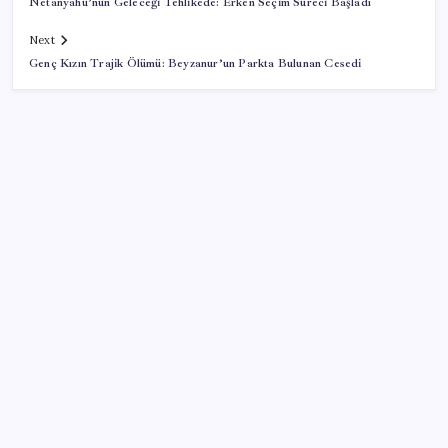
Netanyahu’nun Geleceği Tehlikede: Erken Seçim Süreci Başladı
Next
Genç Kızın Trajik Ölümü: Beyzanur’un Parkta Bulunan Cesedi
SON YAZILAR
Ehliyetinde bu kod olanlara büyük ceza kesilecek
Xiaomi HyperOS 4 Beta Süreci İçin Tarihler
Sızdırıldı
Japonya ve Meksika enerji alanındaki işbirliğini
güçlendirecek