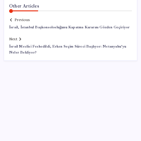
Other Articles
Previous
İsrail, İstanbul Başkonsolosluğunu Kapatma Kararını Gözden Geçiriyor
Next
İsrail Meclisi Feshedildi, Erken Seçim Süreci Başlıyor: Netanyahu’yu
Neler Bekliyor?
SON YAZILAR
Xiaomi HyperOS 4 Beta Süreci İçin Tarihler