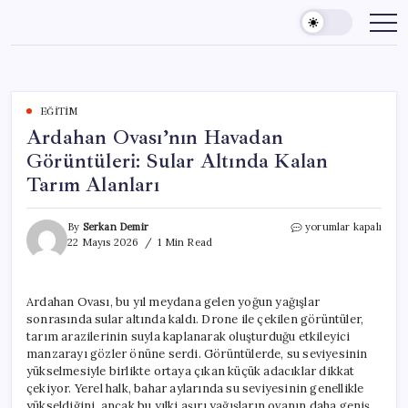
Skip
to
content
EĞITIM
Ardahan Ovası’nın Havadan
Görüntüleri: Sular Altında Kalan
Tarım Alanları
Ardahan
By
Serkan Demir
yorumlar kapalı
Ovası’nın
22 Mayıs 2026
1 Min Read
Havadan
Görüntüleri:
Sular
Ardahan Ovası, bu yıl meydana gelen yoğun yağışlar
Altında
sonrasında sular altında kaldı. Drone ile çekilen görüntüler,
Kalan
Tarım
tarım arazilerinin suyla kaplanarak oluşturduğu etkileyici
Alanları
manzarayı gözler önüne serdi. Görüntülerde, su seviyesinin
için
yükselmesiyle birlikte ortaya çıkan küçük adacıklar dikkat
çekiyor. Yerel halk, bahar aylarında su seviyesinin genellikle
yükseldiğini, ancak bu yılki aşırı yağışların ovanın daha geniş