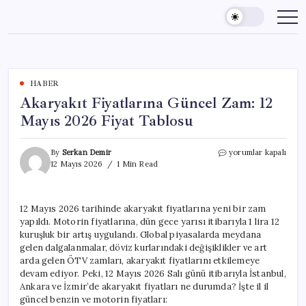
Skip
to
content
HABER
Akaryakıt Fiyatlarına Güncel Zam: 12
Mayıs 2026 Fiyat Tablosu
Akaryakıt
By
Serkan Demir
yorumlar kapalı
Fiyatlarına
12 Mayıs 2026
1 Min Read
Güncel
Zam:
12
12 Mayıs 2026 tarihinde akaryakıt fiyatlarına yeni bir zam
Mayıs
yapıldı. Motorin fiyatlarına, dün gece yarısı itibarıyla 1 lira 12
2026
Fiyat
kuruşluk bir artış uygulandı. Global piyasalarda meydana
Tablosu
gelen dalgalanmalar, döviz kurlarındaki değişiklikler ve art
için
arda gelen ÖTV zamları, akaryakıt fiyatlarını etkilemeye
devam ediyor. Peki, 12 Mayıs 2026 Salı günü itibarıyla İstanbul,
Ankara ve İzmir’de akaryakıt fiyatları ne durumda? İşte il il
güncel benzin ve motorin fiyatları: