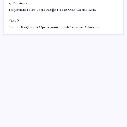
Previous
Tokyo’daki Yolcu Treni Paniğe Neden Olan Gizemli Koku
Next
Kars’ta Uyuşturucu Operasyonu: Sokak Satıcıları Yakalandı
SON YAZILAR
Xiaomi HyperOS 4 Beta Süreci İçin Tarihler
Sızdırıldı
Japonya ve Meksika enerji alanındaki işbirliğini
güçlendirecek