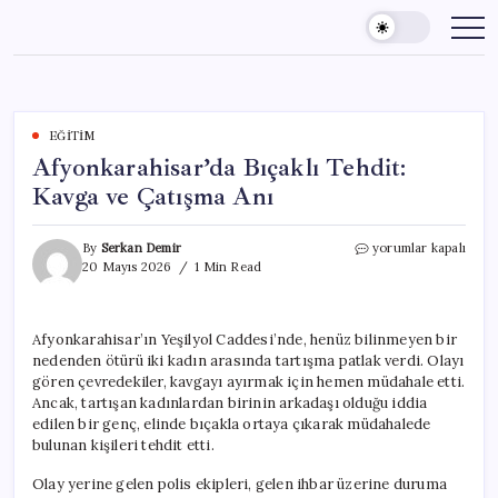
Skip
to
content
EĞITIM
Afyonkarahisar’da Bıçaklı Tehdit:
Kavga ve Çatışma Anı
Afyonkarahisar’da
By
Serkan Demir
yorumlar kapalı
Bıçaklı
20 Mayıs 2026
1 Min Read
Tehdit:
Kavga
ve
Afyonkarahisar’ın Yeşilyol Caddesi’nde, henüz bilinmeyen bir
Çatışma
nedenden ötürü iki kadın arasında tartışma patlak verdi. Olayı
Anı
için
gören çevredekiler, kavgayı ayırmak için hemen müdahale etti.
Ancak, tartışan kadınlardan birinin arkadaşı olduğu iddia
edilen bir genç, elinde bıçakla ortaya çıkarak müdahalede
bulunan kişileri tehdit etti.
Olay yerine gelen polis ekipleri, gelen ihbar üzerine duruma