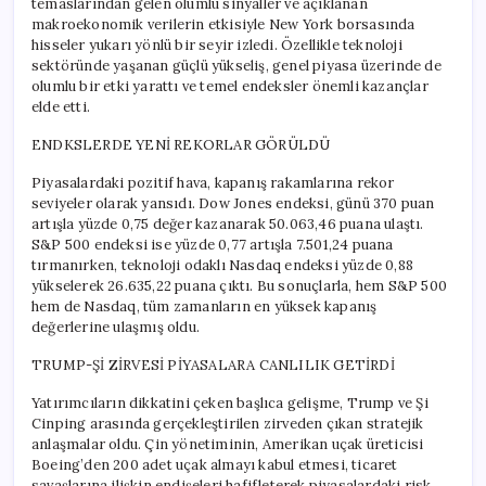
temaslarından gelen olumlu sinyaller ve açıklanan
makroekonomik verilerin etkisiyle New York borsasında
hisseler yukarı yönlü bir seyir izledi. Özellikle teknoloji
sektöründe yaşanan güçlü yükseliş, genel piyasa üzerinde de
olumlu bir etki yarattı ve temel endeksler önemli kazançlar
elde etti.
ENDKSLERDE YENİ REKORLAR GÖRÜLDÜ
Piyasalardaki pozitif hava, kapanış rakamlarına rekor
seviyeler olarak yansıdı. Dow Jones endeksi, günü 370 puan
artışla yüzde 0,75 değer kazanarak 50.063,46 puana ulaştı.
S&P 500 endeksi ise yüzde 0,77 artışla 7.501,24 puana
tırmanırken, teknoloji odaklı Nasdaq endeksi yüzde 0,88
yükselerek 26.635,22 puana çıktı. Bu sonuçlarla, hem S&P 500
hem de Nasdaq, tüm zamanların en yüksek kapanış
değerlerine ulaşmış oldu.
TRUMP-Şİ ZİRVESİ PİYASALARA CANLILIK GETİRDİ
Yatırımcıların dikkatini çeken başlıca gelişme, Trump ve Şi
Cinping arasında gerçekleştirilen zirveden çıkan stratejik
anlaşmalar oldu. Çin yönetiminin, Amerikan uçak üreticisi
Boeing’den 200 adet uçak almayı kabul etmesi, ticaret
savaşlarına ilişkin endişeleri hafifleterek piyasalardaki risk