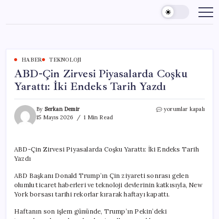
Skip
to
content
HABER
TEKNOLOJI
ABD-Çin Zirvesi Piyasalarda Coşku
Yarattı: İki Endeks Tarih Yazdı
ABD-
By
Serkan Demir
yorumlar kapalı
Çin
15 Mayıs 2026
1 Min Read
Zirvesi
Piyasalarda
Coşku
ABD-Çin Zirvesi Piyasalarda Coşku Yarattı: İki Endeks Tarih
Yarattı:
Yazdı
İki
Endeks
ABD Başkanı Donald Trump’ın Çin ziyareti sonrası gelen
Tarih
Yazdı
olumlu ticaret haberleri ve teknoloji devlerinin katkısıyla, New
için
York borsası tarihi rekorlar kırarak haftayı kapattı.
Haftanın son işlem gününde, Trump’ın Pekin’deki