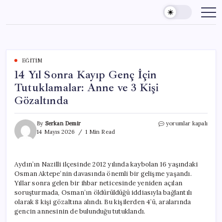
Skip
to
content
EĞITIM
14 Yıl Sonra Kayıp Genç İçin
Tutuklamalar: Anne ve 3 Kişi
Gözaltında
14
By
Serkan Demir
yorumlar kapalı
Yıl
14 Mayıs 2026
1 Min Read
Sonra
Kayıp
Genç
Aydın’ın Nazilli ilçesinde 2012 yılında kaybolan 16 yaşındaki
İçin
Osman Aktepe’nin davasında önemli bir gelişme yaşandı.
Tutuklamalar:
Anne
Yıllar sonra gelen bir ihbar neticesinde yeniden açılan
ve
soruşturmada, Osman’ın öldürüldüğü iddiasıyla bağlantılı
3
olarak 8 kişi gözaltına alındı. Bu kişilerden 4’ü, aralarında
Kişi
gencin annesinin de bulunduğu tutuklandı.
Gözaltında